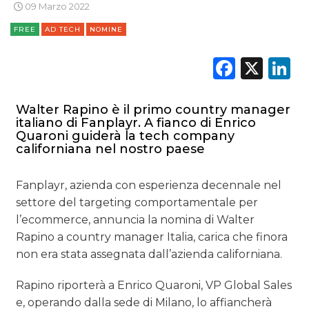
PREVISIONI/SCENARI
09 Marzo 2022
FREE
AD TECH
NOMINE
NORMATIVE
Faceb
X
L
TREND
CASE HISTORY
Walter Rapino è il primo country manager
italiano di Fanplayr. A fianco di Enrico
OPINIONI
Quaroni guiderà la tech company
californiana nel nostro paese
Fanplayr, azienda con esperienza decennale nel
settore del targeting comportamentale per
l’ecommerce, annuncia la nomina di Walter
Rapino a country manager Italia, carica che finora
non era stata assegnata dall’azienda californiana.
Rapino riporterà a Enrico Quaroni, VP Global Sales
e, operando dalla sede di Milano, lo affiancherà