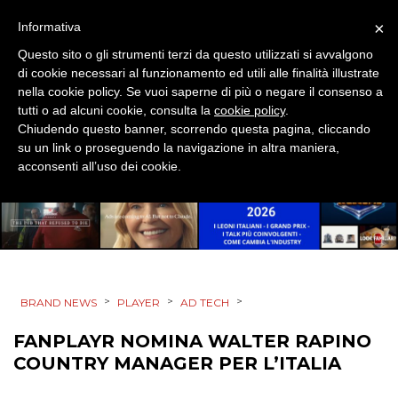
DIGITALE
×
Informativa
Questo sito o gli strumenti terzi da questo utilizzati si avvalgono
EDITORIA
di cookie necessari al funzionamento ed utili alle finalità illustrate
nella cookie policy. Se vuoi saperne di più o negare il consenso a
ESTERNA
tutti o ad alcuni cookie, consulta la
cookie policy
.
Chiudendo questo banner, scorrendo questa pagina, cliccando
RADIO / AUDIO
su un link o proseguendo la navigazione in altra maniera,
acconsenti all’uso dei cookie.
TV
>
>
>
BRAND NEWS
PLAYER
AD TECH
DATI
FANPLAYR NOMINA WALTER RAPINO
COUNTRY MANAGER PER L’ITALIA
RICERCHE