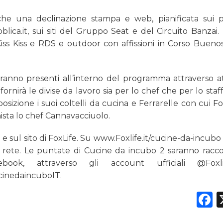
he una declinazione stampa e web, pianificata sui pr
blica.it, sui siti del Gruppo Seat e del Circuito Banzai.
iss Kiss e RDS e outdoor con affissioni in Corso Buenos
ranno presenti all’interno del programma attraverso att
nirà le divise da lavoro sia per lo chef che per lo staff
posizione i suoi coltelli da cucina e Ferrarelle con cui F
ista lo chef Cannavacciuolo.
a e sul sito di FoxLife. Su www.Foxlife.it/cucine-da-incub
in rete. Le puntate di Cucine da incubo 2 saranno racc
ook, attraverso gli account ufficiali @Foxl
ucinedaincuboIT.
F