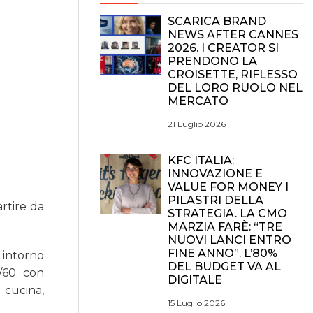
SCARICA BRAND
NEWS AFTER CANNES
2026. I CREATOR SI
PRENDONO LA
CROISETTE, RIFLESSO
DEL LORO RUOLO NEL
MERCATO
21 Luglio 2026
KFC ITALIA:
INNOVAZIONE E
VALUE FOR MONEY I
PILASTRI DELLA
rtire da
STRATEGIA. LA CMO
MARZIA FARÈ: “TRE
NUOVI LANCI ENTRO
FINE ANNO”. L’80%
a intorno
DEL BUDGET VA AL
0/60 con
DIGITALE
 cucina,
15 Luglio 2026