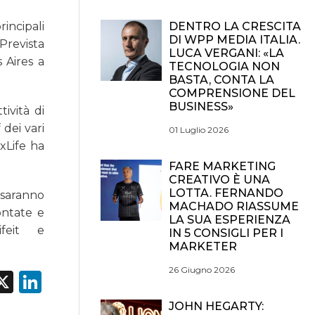
DENTRO LA CRESCITA
incipali
DI WPP MEDIA ITALIA.
 Prevista
LUCA VERGANI: «LA
 Aires a
TECNOLOGIA NON
BASTA, CONTA LA
COMPRENSIONE DEL
BUSINESS»
ività di
 dei vari
01 Luglio 2026
oxLife ha
FARE MARKETING
CREATIVO È UNA
LOTTA. FERNANDO
o saranno
MACHADO RIASSUME
ontate e
LA SUA ESPERIENZA
ifeit e
IN 5 CONSIGLI PER I
MARKETER
26 Giugno 2026
acebook
X
LinkedIn
JOHN HEGARTY: