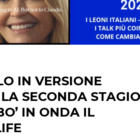
DIGITALE
EDITORIA
ESTERNA
RADIO / AUDIO
TV
O IN VERSIONE
 LA SECONDA STAGI
BO’ IN ONDA IL
DATI
IFE
RICERCHE