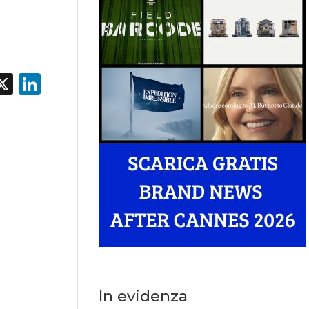
acebook
X
LinkedIn
In evidenza