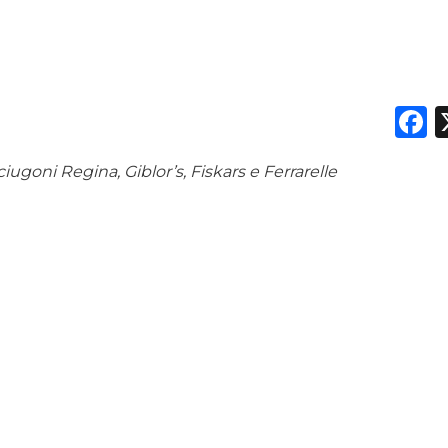
PREVISIONI/SCENARI
NORMATIVE
F
TREND
CASE HISTORY
ugoni Regina, Giblor’s, Fiskars e Ferrarelle
OPINIONI