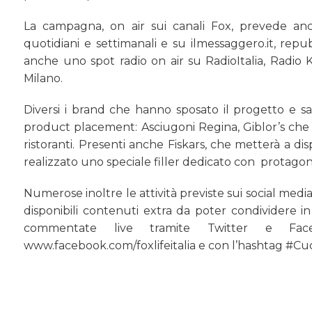
La campagna, on air sui canali Fox, prevede anc
quotidiani e settimanali e su ilmessaggero.it, repub
anche uno spot radio on air su RadioItalia, Radio K
Milano.
Diversi i brand che hanno sposato il progetto e sa
product placement: Asciugoni Regina, Giblor’s che for
ristoranti. Presenti anche Fiskars, che metterà a dis
realizzato uno speciale filler dedicato con protagon
Numerose inoltre le attività previste sui social medi
disponibili contenuti extra da poter condividere 
commentate live tramite Twitter e Faceb
www.facebook.com/foxlifeitalia e con l’hashtag #C