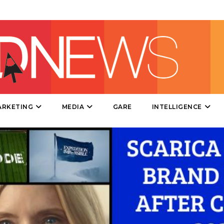
MOBILE
PROMOZIONI
PRODOTTI
ARKETING
MEDIA
GARE
INTELLIGENCE
PUNTI VENDITA
CSR
STRATEGIE
CINEMA