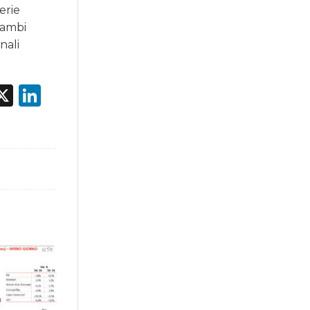
erie
rambi
nali
acebook
X
LinkedIn