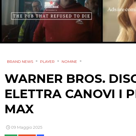
>
>
>
BRAND NEWS
PLAYER
NOMINE
WARNER BROS. DIS
ELETTRA CANOVI I P
MAX
09 Maggio 2025