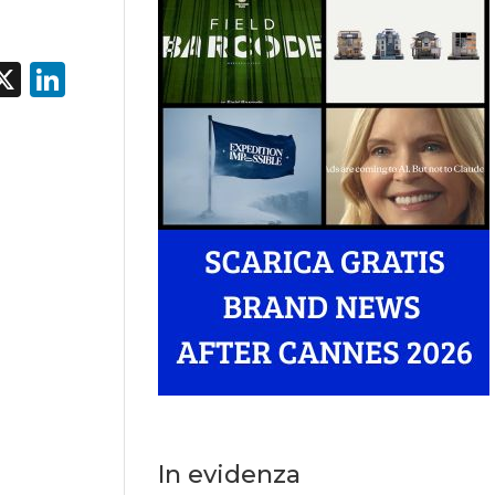
acebook
X
LinkedIn
In evidenza