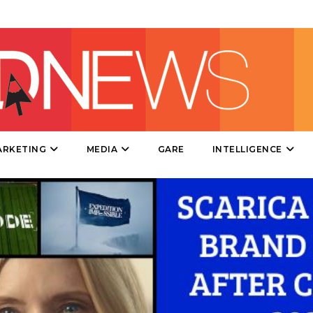
STRATEGIE
CINEMA
DIGITALE
EDITORIA
ARKETING
MEDIA
GARE
INTELLIGENCE
ESTERNA
RADIO / AUDIO
TV