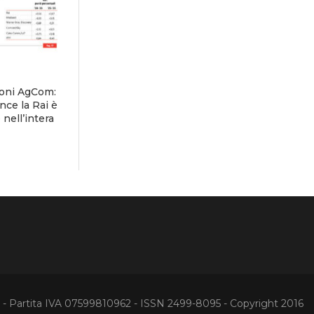
ioni AgCom:
nce la Rai è
nell’intera
Partita IVA 07599810962 - ISSN 2499-8095 - Copyright 2016