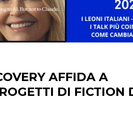
DATI
RICERCHE
PREVISIONI/SCENARI
NORMATIVE
COVERY AFFIDA A
TREND
ROGETTI DI FICTION 
CASE HISTORY
OPINIONI