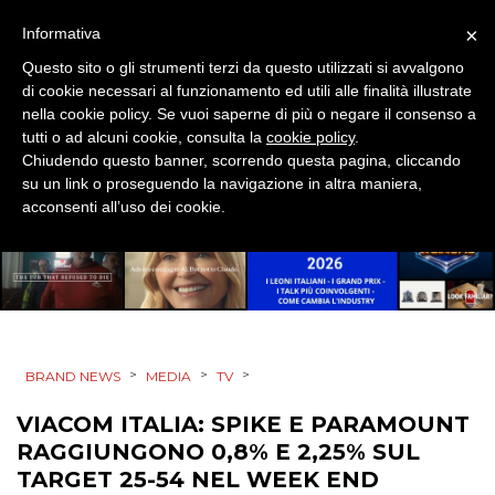
×
Informativa
TV
Questo sito o gli strumenti terzi da questo utilizzati si avvalgono
di cookie necessari al funzionamento ed utili alle finalità illustrate
nella cookie policy. Se vuoi saperne di più o negare il consenso a
tutti o ad alcuni cookie, consulta la
cookie policy
.
Chiudendo questo banner, scorrendo questa pagina, cliccando
su un link o proseguendo la navigazione in altra maniera,
DATI
acconsenti all’uso dei cookie.
RICERCHE
PREVISIONI/SCENARI
NORMATIVE
>
>
>
BRAND NEWS
MEDIA
TV
TREND
VIACOM ITALIA: SPIKE E PARAMOUNT
RAGGIUNGONO 0,8% E 2,25% SUL
CASE HISTORY
TARGET 25-54 NEL WEEK END