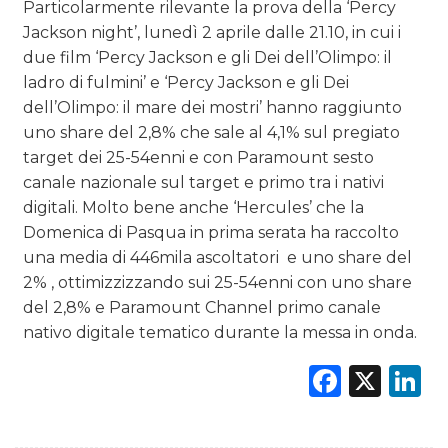
Particolarmente rilevante la prova della ‘Percy
Jackson night’, lunedì 2 aprile dalle 21.10, in cui i
due film ‘Percy Jackson e gli Dei dell’Olimpo: il
ladro di fulmini’ e ‘Percy Jackson e gli Dei
dell’Olimpo: il mare dei mostri’ hanno raggiunto
uno share del 2,8% che sale al 4,1% sul pregiato
target dei 25-54enni e con Paramount sesto
canale nazionale sul target e primo tra i nativi
digitali. Molto bene anche ‘Hercules’ che la
Domenica di Pasqua in prima serata ha raccolto
una media di 446mila ascoltatori e uno share del
2% , ottimizzizzando sui 25-54enni con uno share
del 2,8% e Paramount Channel primo canale
nativo digitale tematico durante la messa in onda.
Faceb
X
L