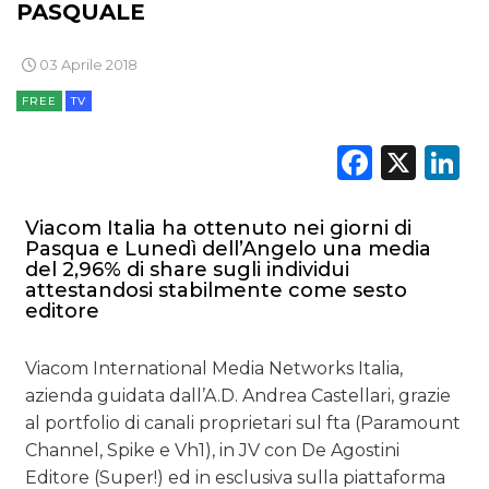
PASQUALE
OPINIONI
03 Aprile 2018
FREE
TV
Faceb
X
L
Viacom Italia ha ottenuto nei giorni di
Pasqua e Lunedì dell’Angelo una media
del 2,96% di share sugli individui
attestandosi stabilmente come sesto
editore
Viacom International Media Networks Italia,
azienda guidata dall’A.D. Andrea Castellari, grazie
al portfolio di canali proprietari sul fta (Paramount
Channel, Spike e Vh1), in JV con De Agostini
Editore (Super!) ed in esclusiva sulla piattaforma