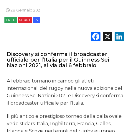
28 Gennaio 2021
PREVISIONI/SCENARI
FREE
SPORT
TV
NORMATIVE
Faceb
X
L
TREND
Discovery si conferma il broadcaster
CASE HISTORY
ufficiale per l’Italia per il Guinness Sei
Nazioni 2021, al via dal 6 febbraio
OPINIONI
A febbraio tornano in campo gli atleti
internazionali del rugby nella nuova edizione del
Guinness Sei Nazioni 2021 e Discovery si conferma
il broadcaster ufficiale per l’Italia.
Il più antico e prestigioso torneo della palla ovale
vede sfidarsi Italia, Inghilterra, Francia, Galles,
Irlanda e Scozia nei templi del rugby europeo.