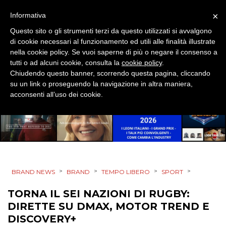
CINEMA
×
Informativa
DIGITALE
Questo sito o gli strumenti terzi da questo utilizzati si avvalgono
di cookie necessari al funzionamento ed utili alle finalità illustrate
nella cookie policy. Se vuoi saperne di più o negare il consenso a
EDITORIA
tutti o ad alcuni cookie, consulta la
cookie policy
.
Chiudendo questo banner, scorrendo questa pagina, cliccando
ESTERNA
su un link o proseguendo la navigazione in altra maniera,
acconsenti all’uso dei cookie.
RADIO / AUDIO
TV
>
>
>
>
BRAND NEWS
BRAND
TEMPO LIBERO
SPORT
TORNA IL SEI NAZIONI DI RUGBY:
DATI
DIRETTE SU DMAX, MOTOR TREND E
DISCOVERY+
RICERCHE