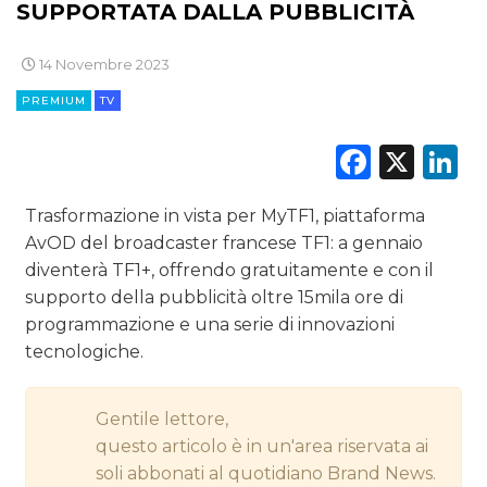
SUPPORTATA DALLA PUBBLICITÀ
DIGITALE
14 Novembre 2023
EDITORIA
PREMIUM
TV
ESTERNA
Faceb
X
L
RADIO / AUDIO
Trasformazione in vista per MyTF1, piattaforma
AvOD del broadcaster francese TF1: a gennaio
TV
diventerà TF1+, offrendo gratuitamente e con il
supporto della pubblicità oltre 15mila ore di
programmazione e una serie di innovazioni
tecnologiche.
DATI
Gentile lettore,
questo articolo è in un'area riservata ai
RICERCHE
soli abbonati al quotidiano Brand News.