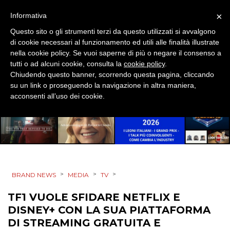
EVENTI
×
Informativa
MOBILE
Questo sito o gli strumenti terzi da questo utilizzati si avvalgono
di cookie necessari al funzionamento ed utili alle finalità illustrate
PROMOZIONI
nella cookie policy. Se vuoi saperne di più o negare il consenso a
tutti o ad alcuni cookie, consulta la
cookie policy
.
Chiudendo questo banner, scorrendo questa pagina, cliccando
su un link o proseguendo la navigazione in altra maniera,
acconsenti all’uso dei cookie.
PRODOTTI
PUNTI VENDITA
CSR
>
>
>
BRAND NEWS
MEDIA
TV
STRATEGIE
TF1 VUOLE SFIDARE NETFLIX E
DISNEY+ CON LA SUA PIATTAFORMA
DI STREAMING GRATUITA E
CINEMA