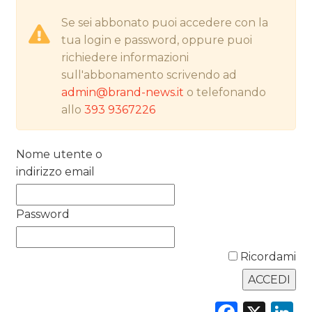
PREVISIONI/SCENARI
Se sei abbonato puoi accedere con la
tua login e password, oppure puoi
NORMATIVE
richiedere informazioni
sull'abbonamento scrivendo ad
TREND
admin@brand-news.it
o telefonando
allo
393 9367226
CASE HISTORY
OPINIONI
Nome utente o
indirizzo email
Password
Ricordami