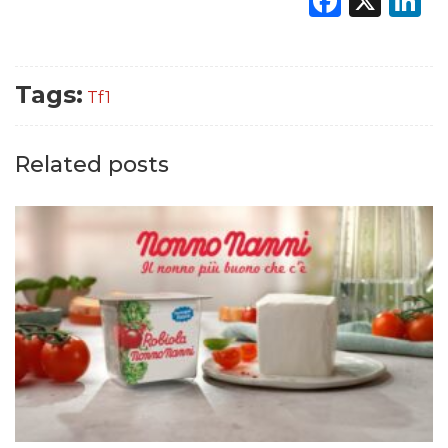
Faceb
X
L
Tags:
Tf1
Related posts