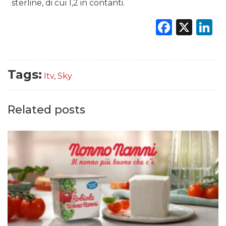
sterline, di cui 1,2 in contanti.
Faceb
X
L
Tags:
Itv
,
Sky
Related posts