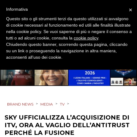
×
Informativa
CSR
Questo sito o gli strumenti terzi da questo utilizzati si avvalgono
di cookie necessari al funzionamento ed utili alle finalità illustrate
STRATEGIE
nella cookie policy. Se vuoi saperne di più o negare il consenso a
tutti o ad alcuni cookie, consulta la
cookie policy
.
Chiudendo questo banner, scorrendo questa pagina, cliccando
su un link o proseguendo la navigazione in altra maniera,
acconsenti all’uso dei cookie.
CINEMA
DIGITALE
EDITORIA
ESTERNA
>
>
>
BRAND NEWS
MEDIA
TV
RADIO / AUDIO
SKY UFFICIALIZZA L’ACQUISIZIONE DI
ITV, ORA AL VAGLIO DELL’ANTITRUST
TV
PERCHÉ LA FUSIONE