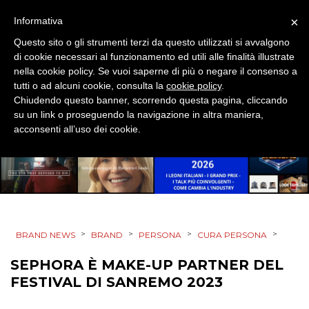
PUNTI VENDITA
×
Informativa
Questo sito o gli strumenti terzi da questo utilizzati si avvalgono
CSR
di cookie necessari al funzionamento ed utili alle finalità illustrate
nella cookie policy. Se vuoi saperne di più o negare il consenso a
STRATEGIE
tutti o ad alcuni cookie, consulta la
cookie policy
.
Chiudendo questo banner, scorrendo questa pagina, cliccando
su un link o proseguendo la navigazione in altra maniera,
acconsenti all’uso dei cookie.
CINEMA
DIGITALE
EDITORIA
>
>
>
>
BRAND NEWS
BRAND
PERSONA
CURA PERSONA
ESTERNA
SEPHORA È MAKE-UP PARTNER DEL
RADIO / AUDIO
FESTIVAL DI SANREMO 2023
TV