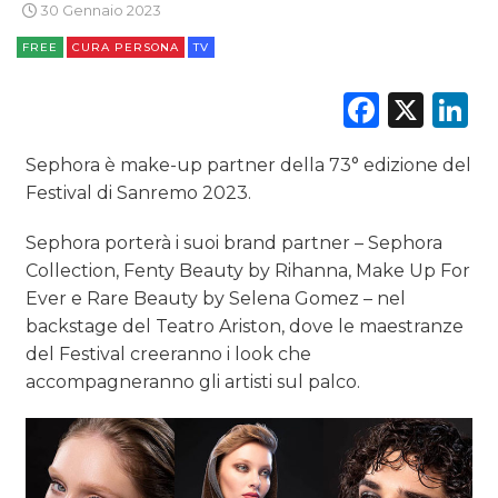
30 Gennaio 2023
FREE
CURA PERSONA
TV
Faceb
X
L
DATI
Sephora è make-up partner della 73° edizione del
Festival di Sanremo 2023.
RICERCHE
Sephora porterà i suoi brand partner – Sephora
PREVISIONI/SCENARI
Collection, Fenty Beauty by Rihanna, Make Up For
Ever e Rare Beauty by Selena Gomez – nel
NORMATIVE
backstage del Teatro Ariston, dove le maestranze
del Festival creeranno i look che
TREND
accompagneranno gli artisti sul palco.
CASE HISTORY
OPINIONI