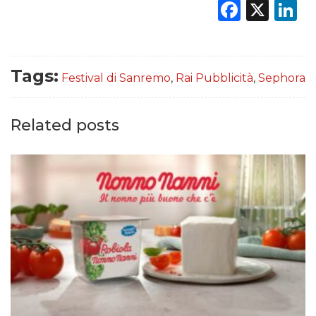
Faceb
X
L
Tags:
Festival di Sanremo
,
Rai Pubblicità
,
Sephora
Related posts