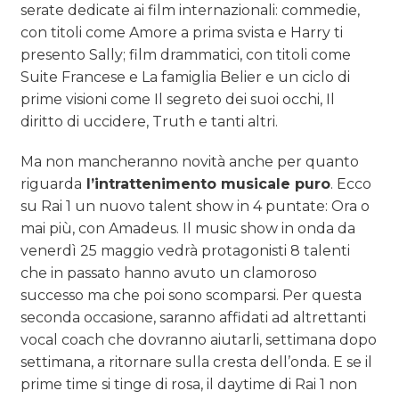
serate dedicate ai film internazionali: commedie,
con titoli come Amore a prima svista e Harry ti
presento Sally; film drammatici, con titoli come
Suite Francese e La famiglia Belier e un ciclo di
prime visioni come Il segreto dei suoi occhi, Il
diritto di uccidere, Truth e tanti altri.
Ma non mancheranno novità anche per quanto
riguarda
l’intrattenimento musicale puro
. Ecco
su Rai 1 un nuovo talent show in 4 puntate: Ora o
mai più, con Amadeus. Il music show in onda da
venerdì 25 maggio vedrà protagonisti 8 talenti
che in passato hanno avuto un clamoroso
successo ma che poi sono scomparsi. Per questa
seconda occasione, saranno affidati ad altrettanti
vocal coach che dovranno aiutarli, settimana dopo
settimana, a ritornare sulla cresta dell’onda. E se il
prime time si tinge di rosa, il daytime di Rai 1 non