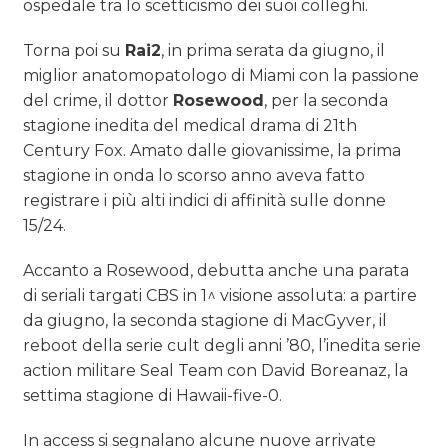
ospedale tra lo scetticismo dei suoi colleghi.
Torna poi su
Rai2
, in prima serata da giugno, il
miglior anatomopatologo di Miami con la passione
del crime, il dottor
Rosewood
, per la seconda
stagione inedita del medical drama di 21th
Century Fox. Amato dalle giovanissime, la prima
stagione in onda lo scorso anno aveva fatto
registrare i più alti indici di affinità sulle donne
15/24.
Accanto a Rosewood, debutta anche una parata
di seriali targati CBS in 1^ visione assoluta: a partire
da giugno, la seconda stagione di MacGyver, il
reboot della serie cult degli anni ’80, l’inedita serie
action militare Seal Team con David Boreanaz, la
settima stagione di Hawaii-five-0.
In access si segnalano alcune nuove arrivate