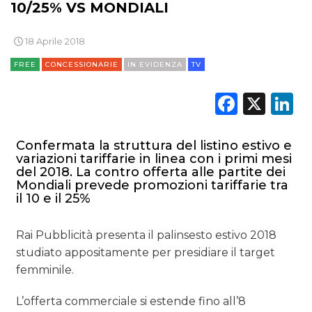
10/25% VS MONDIALI
18 Aprile 2018
FREE
CONCESSIONARIE
IN EVIDENZA
TV
Faceb
X
L
Confermata la struttura del listino estivo e
variazioni tariffarie in linea con i primi mesi
del 2018. La contro offerta alle partite dei
Mondiali prevede promozioni tariffarie tra
il 10 e il 25%
Rai Pubblicità presenta il palinsesto estivo 2018
studiato appositamente per presidiare il target
femminile.
L’offerta commerciale si estende fino all’8