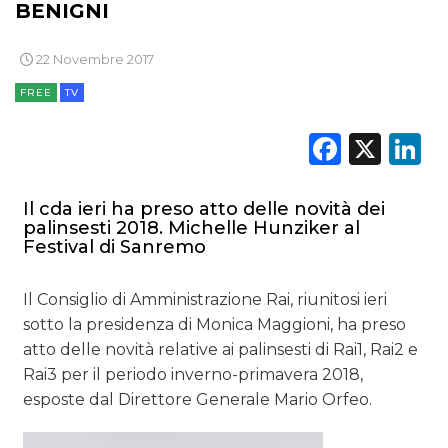
BENIGNI
22 Novembre 2017
FREE
TV
Faceb
X
L
Il cda ieri ha preso atto delle novità dei
palinsesti 2018. Michelle Hunziker al
Festival di Sanremo
Il Consiglio di Amministrazione Rai, riunitosi ieri
sotto la presidenza di Monica Maggioni, ha preso
atto delle novità relative ai palinsesti di Rai1, Rai2 e
Rai3 per il periodo inverno-primavera 2018,
esposte dal Direttore Generale Mario Orfeo.