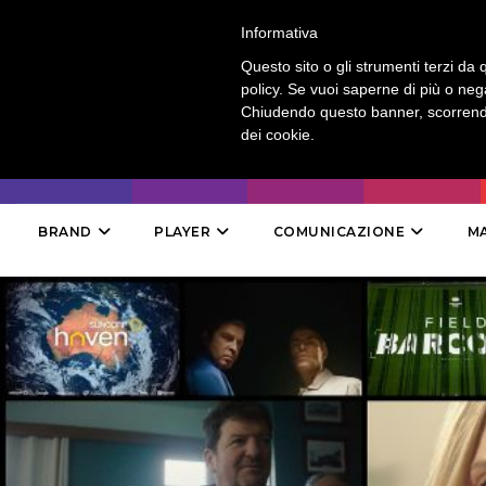
LOGIN
-
CONTATTI
-
ABBONAMENTI
Informativa
Questo sito o gli strumenti terzi da q
policy. Se vuoi saperne di più o neg
Chiudendo questo banner, scorrendo
dei cookie.
BRAND
PLAYER
COMUNICAZIONE
M