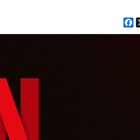
PREVISIONI/SCENARI
NORMATIVE
F
TREND
CASE HISTORY
OPINIONI