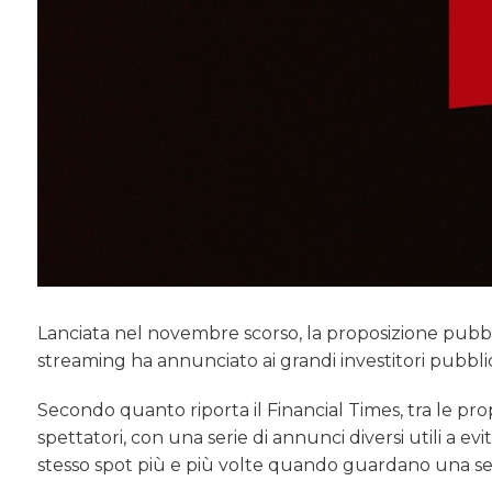
Lanciata nel novembre scorso, la proposizione pubblici
streaming ha annunciato ai grandi investitori pubblic
Secondo quanto riporta il Financial Times, tra le p
spettatori, con una serie di annunci diversi utili a e
stesso spot più e più volte quando guardano una ser