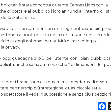
ubblicitari è stata condotta durante Cannes Lions con la
e di portare al pubblico i loro annunci all’interno di “st
 della piattaforma.
individuale ai consumatori con una segmentazione più prec
 mettendo a punto in vista della conclusione dell’accord
rà i dati degli abbonati per attività di marketing più
a privacy.
 oggi guadagna di più, per utente, con i piani pubblicita
blicità, anche se ha ammesso che “le dimensioni del pu
rketer i brand sono estremamente desiderosi di essere a
ttare partnership più strategiche, quasi piccole serie
lo spettatore li veda in successione e senza più ripetizioni
F