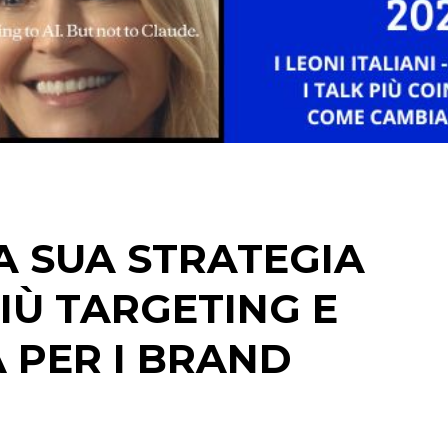
DIGITALE
EDITORIA
ESTERNA
RADIO / AUDIO
TV
LA SUA STRATEGIA
IÙ TARGETING E
 PER I BRAND
DATI
RICERCHE