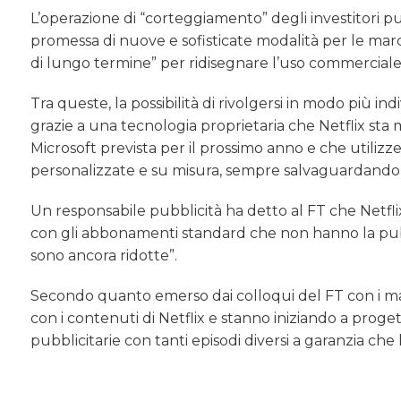
L’operazione di “corteggiamento” degli investitori p
promessa di nuove e sofisticate modalità per le march
di lungo termine” per ridisegnare l’uso commerciale
Tra queste, la possibilità di rivolgersi in modo più 
grazie a una tecnologia proprietaria che Netflix sta
Microsoft prevista per il prossimo anno e che utilizze
personalizzate e su misura, sempre salvaguardando l
Un responsabile pubblicità ha detto al FT che Netflix
con gli abbonamenti standard che non hanno la pub
sono ancora ridotte”.
Secondo quanto emerso dai colloqui del FT con i ma
con i contenuti di Netflix e stanno iniziando a proge
pubblicitarie con tanti episodi diversi a garanzia che 