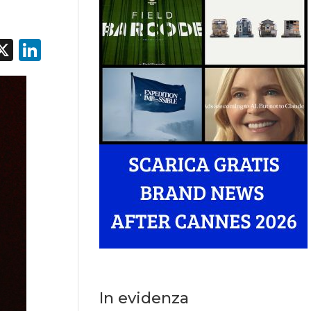
acebook
X
LinkedIn
In evidenza