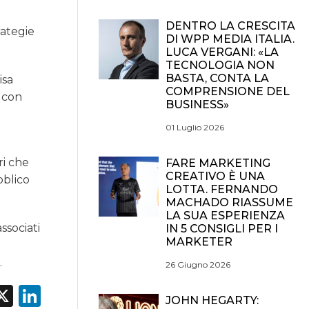
DENTRO LA CRESCITA
rategie
DI WPP MEDIA ITALIA.
LUCA VERGANI: «LA
TECNOLOGIA NON
BASTA, CONTA LA
isa
COMPRENSIONE DEL
o con
BUSINESS»
01 Luglio 2026
ri che
FARE MARKETING
CREATIVO È UNA
bblico
LOTTA. FERNANDO
MACHADO RIASSUME
LA SUA ESPERIENZA
ssociati
IN 5 CONSIGLI PER I
MARKETER
.
26 Giugno 2026
acebook
X
LinkedIn
JOHN HEGARTY: