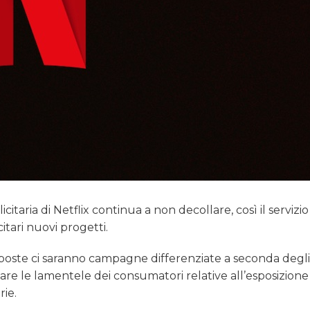
taria di Netflix continua a non decollare, così il servizio
itari nuovi progetti.
roposte ci saranno campagne differenziate a seconda degl
vitare le lamentele dei consumatori relative all’esposizione
ie.