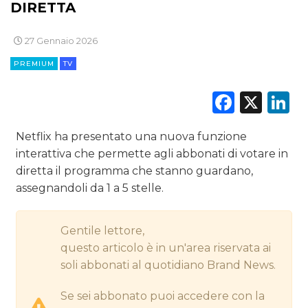
DIRETTA
CINEMA
27 Gennaio 2026
DIGITALE
PREMIUM
TV
EDITORIA
Faceb
X
L
ESTERNA
Netflix ha presentato una nuova funzione
RADIO / AUDIO
interattiva che permette agli abbonati di votare in
diretta il programma che stanno guardano,
TV
assegnandoli da 1 a 5 stelle.
Gentile lettore,
questo articolo è in un'area riservata ai
soli abbonati al quotidiano Brand News.
DATI
Se sei abbonato puoi accedere con la