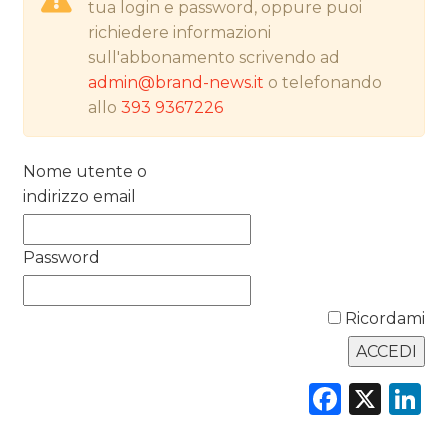
RICERCHE
tua login e password, oppure puoi
richiedere informazioni
PREVISIONI/SCENARI
sull'abbonamento scrivendo ad
admin@brand-news.it
o telefonando
NORMATIVE
allo
393 9367226
TREND
Nome utente o
CASE HISTORY
indirizzo email
OPINIONI
Password
Ricordami
Faceb
X
L