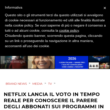
×
Informativa
EVENTI
Questo sito o gli strumenti terzi da questo utilizzati si avvalgono
MOBILE
di cookie necessari al funzionamento ed utili alle finalità illustrate
nella cookie policy. Se vuoi saperne di più o negare il consenso a
tutti o ad alcuni cookie, consulta la
cookie policy
.
PROMOZIONI
Chiudendo questo banner, scorrendo questa pagina, cliccando
su un link o proseguendo la navigazione in altra maniera,
acconsenti all’uso dei cookie.
PRODOTTI
PUNTI VENDITA
CSR
>
>
>
BRAND NEWS
MEDIA
TV
STRATEGIE
NETFLIX LANCIA IL VOTO IN TEMPO
REALE PER CONOSCERE IL PARERE
DEGLI ABBONATI SUI PROGRAMMI IN