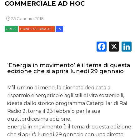
COMMERCIALE AD HOC
25 Gennaio 2018
FREE
CONCESSIONARIE
TV
Faceb
X
L
‘Energia in movimento’ è il tema di questa
edizione che si aprirà lunedì 29 gennaio
M’illumino di meno, la giornata dedicata al
risparmio energetico e agli stili di vita sostenibili,
ideata dallo storico programma Caterpillar di Rai
Radio 2, torna il 23 febbraio per la sua
quattordicesima edizione.
Energia in movimento è il tema di questa edizione
che si aprirà lunedì 29 gennaio con una diretta