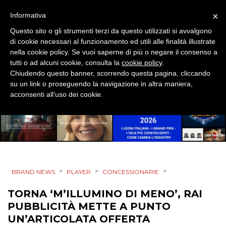
PREVISIONI/SCENARI
×
Informativa
Questo sito o gli strumenti terzi da questo utilizzati si avvalgono
NORMATIVE
di cookie necessari al funzionamento ed utili alle finalità illustrate
nella cookie policy. Se vuoi saperne di più o negare il consenso a
TREND
tutti o ad alcuni cookie, consulta la
cookie policy
.
Chiudendo questo banner, scorrendo questa pagina, cliccando
su un link o proseguendo la navigazione in altra maniera,
CASE HISTORY
acconsenti all’uso dei cookie.
OPINIONI
>
>
>
BRAND NEWS
PLAYER
CONCESSIONARIE
TORNA ‘M’ILLUMINO DI MENO’, RAI
PUBBLICITÀ METTE A PUNTO
UN’ARTICOLATA OFFERTA