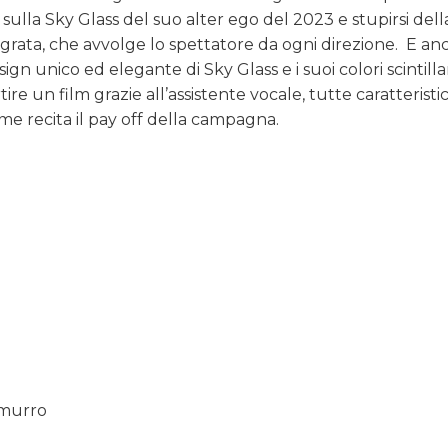
 sulla Sky Glass del suo alter ego del 2023 e stupirsi dell
ata, che avvolge lo spettatore da ogni direzione. E anc
gn unico ed elegante di Sky Glass e i suoi colori scintillan
artire un film grazie all’assistente vocale, tutte caratterist
me recita il pay off della campagna.
emurro