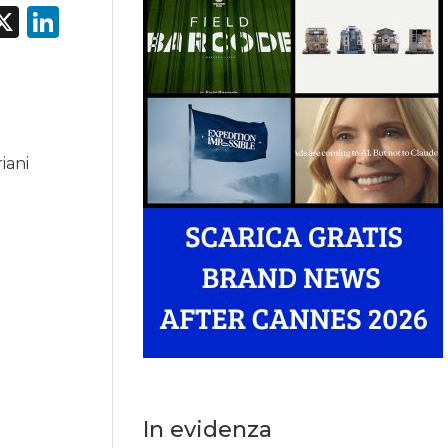
acebook
X
LinkedIn
iani
In evidenza