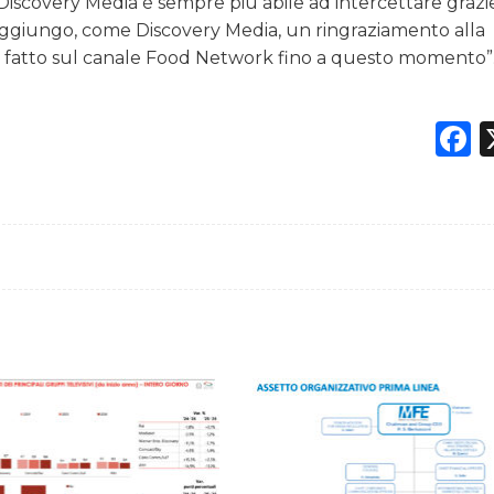
Discovery Media è sempre più abile ad intercettare grazi
 Aggiungo, come Discovery Media, un ringraziamento alla
ro fatto sul canale Food Network fino a questo momento”
F