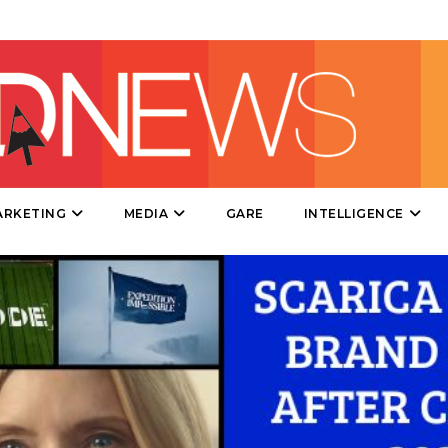
SPONSOR
DESIGN
EVENTI
MOBILE
ARKETING
MEDIA
GARE
INTELLIGENCE
PROMOZIONI
PRODOTTI
PUNTI VENDITA
CSR