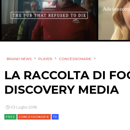
>
>
>
BRAND NEWS
PLAYER
CONCESSIONARIE
LA RACCOLTA DI F
DISCOVERY MEDIA
03 Luglio 2018
FREE
CONCESSIONARIE
TV