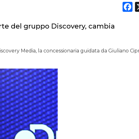
F
DATI
parte del gruppo Discovery, cambia
RICERCHE
scovery Media, la concessionaria guidata da Giuliano Cipr
PREVISIONI/SCENARI
NORMATIVE
TREND
CASE HISTORY
OPINIONI