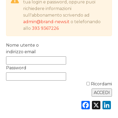
tua login e password, oppure puoi
DATI
richiedere informazioni
sull'abbonamento scrivendo ad
RICERCHE
admin@brand-news.it
o telefonando
allo
393 9367226
PREVISIONI/SCENARI
NORMATIVE
Nome utente o
indirizzo email
TREND
CASE HISTORY
Password
OPINIONI
Ricordami
Faceb
X
L