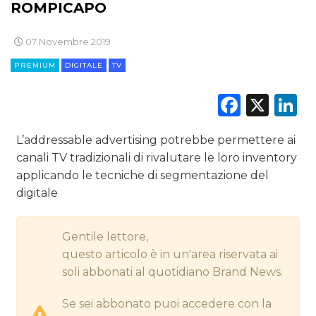
ROMPICAPO
07 Novembre 2019
CINEMA
PREMIUM
DIGITALE
TV
DIGITALE
Faceb
X
L
EDITORIA
L’addressable advertising potrebbe permettere ai
canali TV tradizionali di rivalutare le loro inventory
ESTERNA
applicando le tecniche di segmentazione del
RADIO / AUDIO
digitale
TV
Gentile lettore,
questo articolo è in un'area riservata ai
soli abbonati al quotidiano Brand News.
Se sei abbonato puoi accedere con la