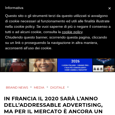
SPONSOR
×
Informativa
DESIGN
Questo sito o gli strumenti terzi da questo utilizzati si avvalgono
di cookie necessari al funzionamento ed utili alle finalità illustrate
EVENTI
nella cookie policy. Se vuoi saperne di più o negare il consenso a
tutti o ad alcuni cookie, consulta la
cookie policy
.
MOBILE
Chiudendo questo banner, scorrendo questa pagina, cliccando
su un link o proseguendo la navigazione in altra maniera,
acconsenti all’uso dei cookie.
PROMOZIONI
PRODOTTI
PUNTI VENDITA
>
>
>
BRAND NEWS
MEDIA
DIGITALE
IN FRANCIA IL 2020 SARÀ L’ANNO
CSR
DELL’ADDRESSABLE ADVERTISING,
MA PER IL MERCATO È ANCORA UN
STRATEGIE