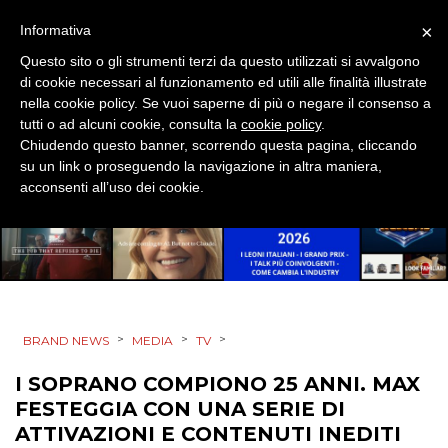
×
Informativa
Questo sito o gli strumenti terzi da questo utilizzati si avvalgono
DATI
di cookie necessari al funzionamento ed utili alle finalità illustrate
nella cookie policy. Se vuoi saperne di più o negare il consenso a
RICERCHE
tutti o ad alcuni cookie, consulta la
cookie policy
.
Chiudendo questo banner, scorrendo questa pagina, cliccando
PREVISIONI/SCENARI
su un link o proseguendo la navigazione in altra maniera,
acconsenti all’uso dei cookie.
NORMATIVE
TREND
CASE HISTORY
>
>
>
BRAND NEWS
MEDIA
TV
OPINIONI
I SOPRANO COMPIONO 25 ANNI. MAX
FESTEGGIA CON UNA SERIE DI
ATTIVAZIONI E CONTENUTI INEDITI