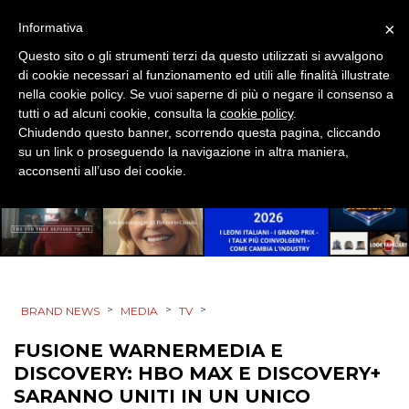
CSR
×
Informativa
STRATEGIE
Questo sito o gli strumenti terzi da questo utilizzati si avvalgono
di cookie necessari al funzionamento ed utili alle finalità illustrate
nella cookie policy. Se vuoi saperne di più o negare il consenso a
tutti o ad alcuni cookie, consulta la
cookie policy
.
Chiudendo questo banner, scorrendo questa pagina, cliccando
CINEMA
su un link o proseguendo la navigazione in altra maniera,
acconsenti all’uso dei cookie.
DIGITALE
EDITORIA
ESTERNA
>
>
>
BRAND NEWS
MEDIA
TV
RADIO / AUDIO
FUSIONE WARNERMEDIA E
TV
DISCOVERY: HBO MAX E DISCOVERY+
SARANNO UNITI IN UN UNICO