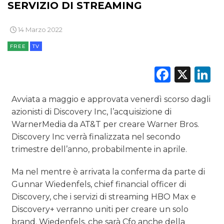
SERVIZIO DI STREAMING
14 Marzo 2022
DATI
FREE
TV
Faceb
X
L
RICERCHE
PREVISIONI/SCENARI
Avviata a maggio e approvata venerdì scorso dagli
azionisti di Discovery Inc, l’acquisizione di
NORMATIVE
WarnerMedia da AT&T per creare Warner Bros.
Discovery Inc verrà finalizzata nel secondo
TREND
trimestre dell’anno, probabilmente in aprile.
CASE HISTORY
Ma nel mentre è arrivata la conferma da parte di
Gunnar Wiedenfels, chief financial officer di
OPINIONI
Discovery, che i servizi di streaming HBO Max e
Discovery+ verranno uniti per creare un solo
brand. Wiedenfels, che sarà Cfo anche della