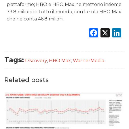
piattaforme; HBO e HBO Max ne mettono insieme
73,8 milioni in tutto il mondo, con la sola HBO Max
che ne conta 46.8 milioni.
Faceb
X
L
Tags:
Discovery
,
HBO Max
,
WarnerMedia
Related posts