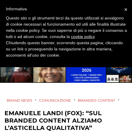
DESIGN
×
Informativa
Questo sito o gli strumenti terzi da questo utilizzati si avvalgono
EVENTI
di cookie necessari al funzionamento ed utili alle finalità illustrate
nella cookie policy. Se vuoi saperne di più o negare il consenso a
MOBILE
tutti o ad alcuni cookie, consulta la
cookie policy
.
Chiudendo questo banner, scorrendo questa pagina, cliccando
PROMOZIONI
su un link o proseguendo la navigazione in altra maniera,
acconsenti all’uso dei cookie.
PRODOTTI
PUNTI VENDITA
>
>
>
BRAND NEWS
COMUNICAZIONE
BRANDED CONTENT
CSR
EMANUELE LANDI (FOX): “SUL
BRANDED CONTENT ALZIAMO
STRATEGIE
L’ASTICELLA QUALITATIVA”