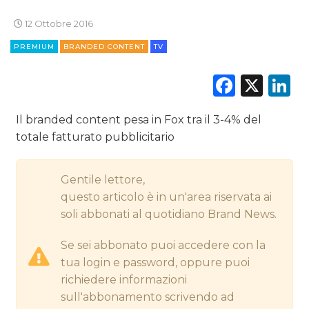
12 Ottobre 2016
CINEMA
PREMIUM
BRANDED CONTENT
TV
DIGITALE
Faceb
X
L
EDITORIA
Il branded content pesa in Fox tra il 3-4% del
ESTERNA
totale fatturato pubblicitario
RADIO / AUDIO
Gentile lettore,
questo articolo è in un'area riservata ai
TV
soli abbonati al quotidiano Brand News.
Se sei abbonato puoi accedere con la
tua login e password, oppure puoi
richiedere informazioni
sull'abbonamento scrivendo ad
DATI