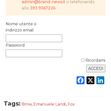
admin@brand-news.it
o telefonando
allo
393 9367226
RICERCHE
PREVISIONI/SCENARI
Nome utente o
indirizzo email
NORMATIVE
TREND
Password
CASE HISTORY
Ricordami
OPINIONI
Faceb
X
L
Tags:
Bmw
,
Emanuele Landi
,
Fox