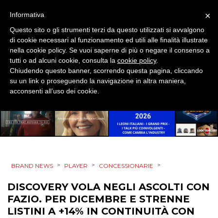
×
PREVISIONI/SCENARI
Informativa
Questo sito o gli strumenti terzi da questo utilizzati si avvalgono
NORMATIVE
di cookie necessari al funzionamento ed utili alle finalità illustrate
nella cookie policy. Se vuoi saperne di più o negare il consenso a
TREND
tutti o ad alcuni cookie, consulta la
cookie policy
.
Chiudendo questo banner, scorrendo questa pagina, cliccando
su un link o proseguendo la navigazione in altra maniera,
CASE HISTORY
acconsenti all’uso dei cookie.
OPINIONI
>
>
>
BRAND NEWS
PLAYER
CONCESSIONARIE
DISCOVERY VOLA NEGLI ASCOLTI CON
FAZIO. PER DICEMBRE E STRENNE
LISTINI A +14% IN CONTINUITÀ CON