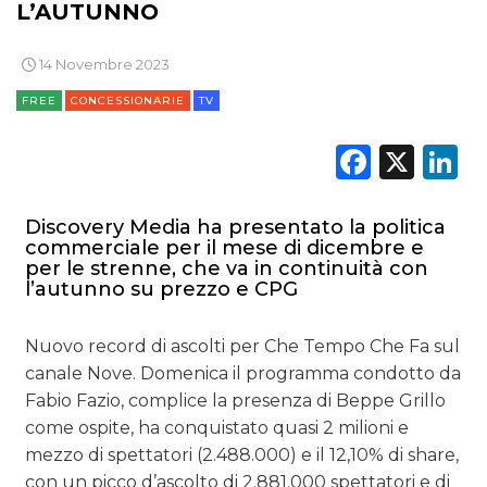
L’AUTUNNO
14 Novembre 2023
FREE
CONCESSIONARIE
TV
Faceb
X
L
Discovery Media ha presentato la politica
commerciale per il mese di dicembre e
per le strenne, che va in continuità con
l’autunno su prezzo e CPG
Nuovo record di ascolti per Che Tempo Che Fa sul
canale Nove. Domenica il programma condotto da
Fabio Fazio, complice la presenza di Beppe Grillo
come ospite, ha conquistato quasi 2 milioni e
mezzo di spettatori (2.488.000) e il 12,10% di share,
con un picco d’ascolto di 2.881.000 spettatori e di