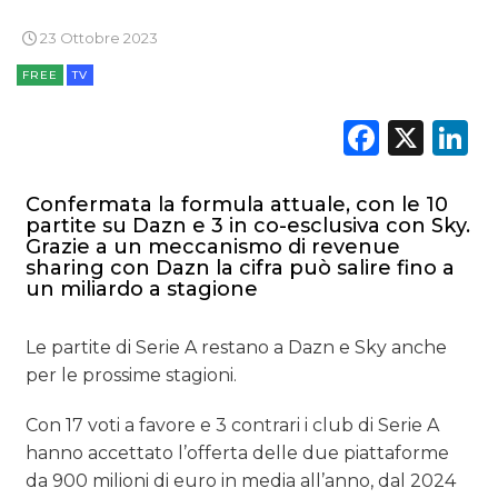
23 Ottobre 2023
FREE
TV
Faceb
X
L
Confermata la formula attuale, con le 10
partite su Dazn e 3 in co-esclusiva con Sky.
Grazie a un meccanismo di revenue
sharing con Dazn la cifra può salire fino a
un miliardo a stagione
Le partite di Serie A restano a Dazn e Sky anche
per le prossime stagioni.
Con 17 voti a favore e 3 contrari i club di Serie A
hanno accettato l’offerta delle due piattaforme
da 900 milioni di euro in media all’anno, dal 2024