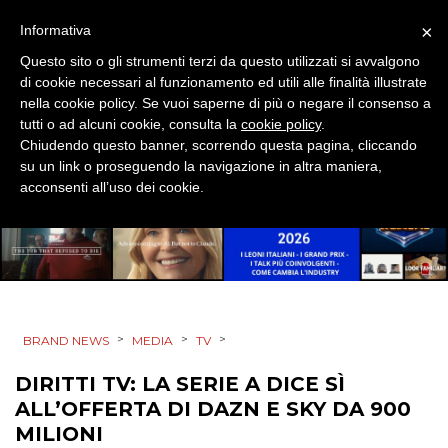
RICERCHE
×
Informativa
Questo sito o gli strumenti terzi da questo utilizzati si avvalgono
PREVISIONI/SCENARI
di cookie necessari al funzionamento ed utili alle finalità illustrate
nella cookie policy. Se vuoi saperne di più o negare il consenso a
NORMATIVE
tutti o ad alcuni cookie, consulta la
cookie policy
.
Chiudendo questo banner, scorrendo questa pagina, cliccando
TREND
su un link o proseguendo la navigazione in altra maniera,
acconsenti all’uso dei cookie.
CASE HISTORY
OPINIONI
>
>
>
BRAND NEWS
MEDIA
TV
DIRITTI TV: LA SERIE A DICE SÌ
ALL’OFFERTA DI DAZN E SKY DA 900
MILIONI