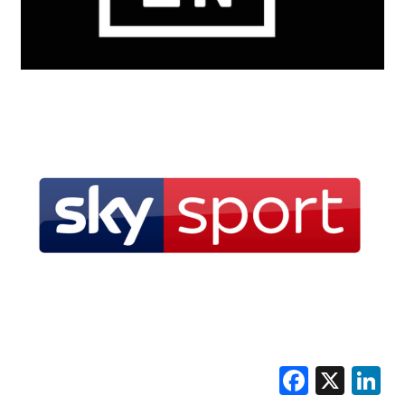
Faceb
X
L