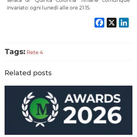
serata di “Quinta Colonna” rimane comunque
invariato: ogni lunedì alle ore 21.15.
Faceb
X
L
DATI
Tags:
Rete 4
RICERCHE
Related posts
PREVISIONI/SCENARI
NORMATIVE
TREND
CASE HISTORY
OPINIONI