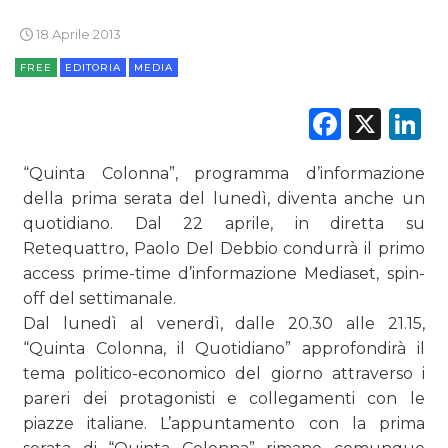
PUNTI VENDITA
18 Aprile 2013
CSR
FREE
EDITORIA
MEDIA
STRATEGIE
Faceb
X
L
“Quinta Colonna”, programma d’informazione
della prima serata del lunedì, diventa anche un
CINEMA
quotidiano. Dal 22 aprile, in diretta su
Retequattro, Paolo Del Debbio condurrà il primo
DIGITALE
access prime-time d’informazione Mediaset, spin-
off del settimanale.
EDITORIA
Dal lunedì al venerdì, dalle 20.30 alle 21.15,
“Quinta Colonna, il Quotidiano” approfondirà il
ESTERNA
tema politico-economico del giorno attraverso i
RADIO / AUDIO
pareri dei protagonisti e collegamenti con le
piazze italiane. L’appuntamento con la prima
TV