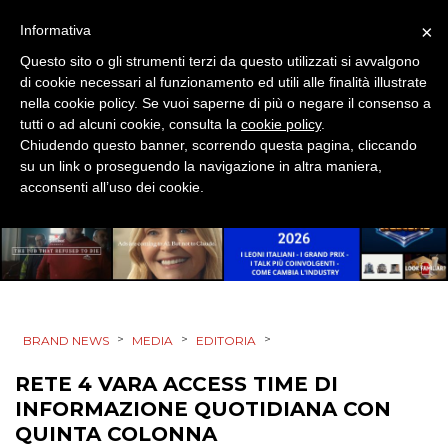
×
Informativa
RP
Questo sito o gli strumenti terzi da questo utilizzati si avvalgono
DIRECT
di cookie necessari al funzionamento ed utili alle finalità illustrate
nella cookie policy. Se vuoi saperne di più o negare il consenso a
tutti o ad alcuni cookie, consulta la
cookie policy
.
SPONSOR
Chiudendo questo banner, scorrendo questa pagina, cliccando
su un link o proseguendo la navigazione in altra maniera,
DESIGN
acconsenti all’uso dei cookie.
EVENTI
MOBILE
PROMOZIONI
>
>
>
BRAND NEWS
MEDIA
EDITORIA
RETE 4 VARA ACCESS TIME DI
INFORMAZIONE QUOTIDIANA CON
PRODOTTI
QUINTA COLONNA