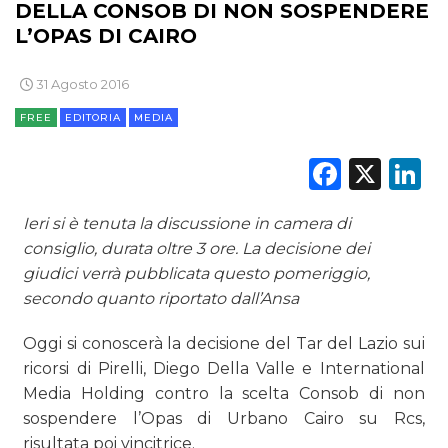
DELLA CONSOB DI NON SOSPENDERE
L’OPAS DI CAIRO
CINEMA
31 Agosto 2016
DIGITALE
FREE
EDITORIA
MEDIA
Faceb
X
L
EDITORIA
ESTERNA
Ieri si è tenuta la discussione in camera di
consiglio, durata oltre 3 ore. La decisione dei
RADIO / AUDIO
giudici verrà pubblicata questo pomeriggio,
secondo quanto riportato dall’Ansa
TV
Oggi si conoscerà la decisione del Tar del Lazio sui
ricorsi di Pirelli, Diego Della Valle e International
Media Holding contro la scelta Consob di non
sospendere l’Opas di Urbano Cairo su Rcs,
risultata poi vincitrice.