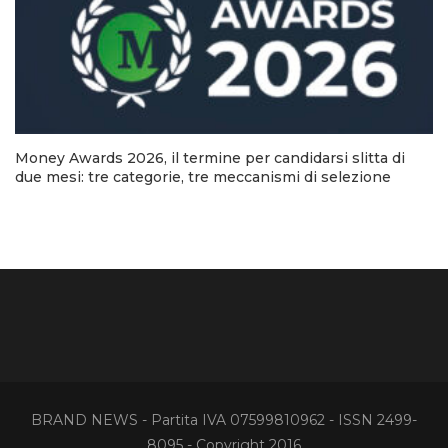
Money Awards 2026, il termine per candidarsi slitta di
due mesi: tre categorie, tre meccanismi di selezione
BRAND NEWS - Partita IVA 07599810962 - ISSN 2499-
8095 - Copyright 2016