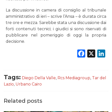
DATI
La discussione in camera di consiglio al tribunale
RICERCHE
amministrativo di ieri – scrive l’Ansa – è durata circa
tre ore e mezza. Sarebbe stata una discussione dai
PREVISIONI/SCENARI
forti contenuti tecnici; i giudici si sono riservati di
pubblicare nel pomeriggio di oggi la propria
NORMATIVE
decisione.
TREND
Faceb
X
L
CASE HISTORY
OPINIONI
Tags:
Diego Della Valle
,
Rcs Mediagroup
,
Tar del
Lazio
,
Urbano Cairo
Related posts