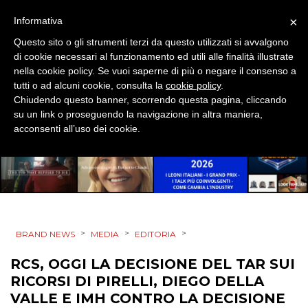
×
Informativa
DESIGN
Questo sito o gli strumenti terzi da questo utilizzati si avvalgono
di cookie necessari al funzionamento ed utili alle finalità illustrate
EVENTI
nella cookie policy. Se vuoi saperne di più o negare il consenso a
tutti o ad alcuni cookie, consulta la
cookie policy
.
MOBILE
Chiudendo questo banner, scorrendo questa pagina, cliccando
su un link o proseguendo la navigazione in altra maniera,
PROMOZIONI
acconsenti all’uso dei cookie.
PRODOTTI
PUNTI VENDITA
>
>
>
BRAND NEWS
MEDIA
EDITORIA
CSR
RCS, OGGI LA DECISIONE DEL TAR SUI
RICORSI DI PIRELLI, DIEGO DELLA
STRATEGIE
VALLE E IMH CONTRO LA DECISIONE