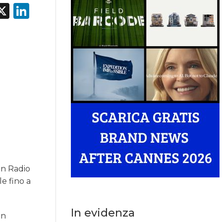
acebook
X
LinkedIn
in Radio
e fino a
In evidenza
on