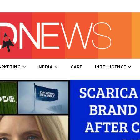
DIRECT
SPONSOR
DESIGN
EVENTI
MOBILE
ARKETING
MEDIA
GARE
INTELLIGENCE
PROMOZIONI
PRODOTTI
PUNTI VENDITA
CSR