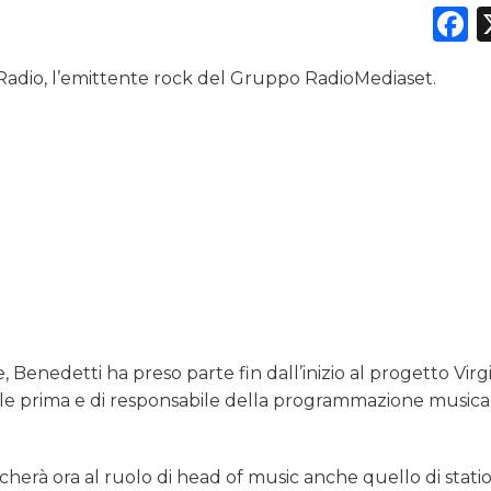
F
 Radio, l’emittente rock del Gruppo RadioMediaset.
DATI
RICERCHE
PREVISIONI/SCENARI
NORMATIVE
TREND
CASE HISTORY
 Benedetti ha preso parte fin dall’inizio al progetto Virg
le prima e di responsabile della programmazione musical
OPINIONI
erà ora al ruolo di head of music anche quello di stati