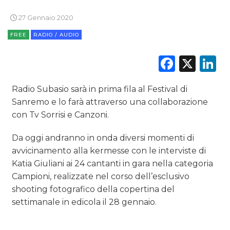
27 Gennaio 2020
RADIO / AUDIO
FREE
RADIO / AUDIO
TV
Faceb
X
L
Radio Subasio sarà in prima fila al Festival di
Sanremo e lo farà attraverso una collaborazione
con Tv Sorrisi e Canzoni.
DATI
Da oggi andranno in onda diversi momenti di
RICERCHE
avvicinamento alla kermesse con le interviste di
Katia Giuliani ai 24 cantanti in gara nella categoria
PREVISIONI/SCENARI
Campioni, realizzate nel corso dell’esclusivo
shooting fotografico della copertina del
NORMATIVE
settimanale in edicola il 28 gennaio.
TREND