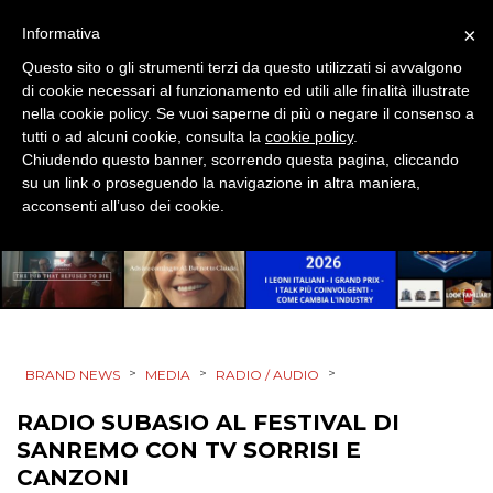
×
Informativa
Questo sito o gli strumenti terzi da questo utilizzati si avvalgono
PRODOTTI
di cookie necessari al funzionamento ed utili alle finalità illustrate
nella cookie policy. Se vuoi saperne di più o negare il consenso a
PUNTI VENDITA
tutti o ad alcuni cookie, consulta la
cookie policy
.
Chiudendo questo banner, scorrendo questa pagina, cliccando
CSR
su un link o proseguendo la navigazione in altra maniera,
acconsenti all’uso dei cookie.
STRATEGIE
CINEMA
>
>
>
BRAND NEWS
MEDIA
RADIO / AUDIO
DIGITALE
RADIO SUBASIO AL FESTIVAL DI
EDITORIA
SANREMO CON TV SORRISI E
CANZONI
ESTERNA