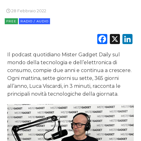
TV
28 Febbraio 2022
FREE
RADIO / AUDIO
Faceb
X
L
DATI
Il podcast quotidiano Mister Gadget Daily sul
mondo della tecnologia e dell’elettronica di
RICERCHE
consumo, compie due anni e continua a crescere.
Ogni mattina, sette giorni su sette, 365 giorni
PREVISIONI/SCENARI
all’anno, Luca Viscardi, in 3 minuti, racconta le
principali novità tecnologiche della giornata.
NORMATIVE
TREND
CASE HISTORY
OPINIONI