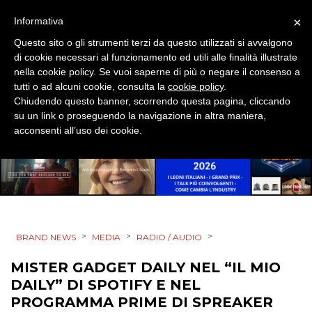
×
Informativa
PUNTI VENDITA
Questo sito o gli strumenti terzi da questo utilizzati si avvalgono
CSR
di cookie necessari al funzionamento ed utili alle finalità illustrate
nella cookie policy. Se vuoi saperne di più o negare il consenso a
tutti o ad alcuni cookie, consulta la
cookie policy
.
STRATEGIE
Chiudendo questo banner, scorrendo questa pagina, cliccando
su un link o proseguendo la navigazione in altra maniera,
acconsenti all’uso dei cookie.
CINEMA
DIGITALE
EDITORIA
>
>
>
BRAND NEWS
MEDIA
RADIO / AUDIO
ESTERNA
MISTER GADGET DAILY NEL “IL MIO
DAILY” DI SPOTIFY E NEL
RADIO / AUDIO
PROGRAMMA PRIME DI SPREAKER