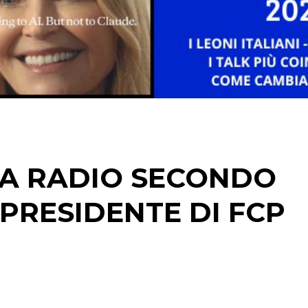
RICERCHE
PREVISIONI/SCENARI
NORMATIVE
TREND
CASE HISTORY
LA RADIO SECONDO
OPINIONI
 PRESIDENTE DI FCP