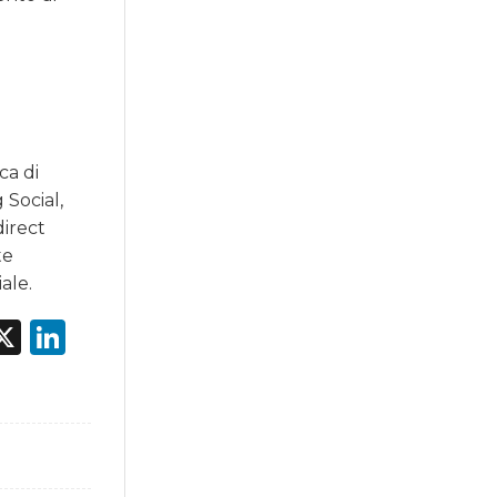
ca di
 Social,
direct
te
ale.
acebook
X
LinkedIn