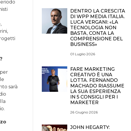
periodo
isti
DENTRO LA CRESCITA
DI WPP MEDIA ITALIA.
LUCA VERGANI: «LA
,
TECNOLOGIA NON
ini,
BASTA, CONTA LA
rogetti
COMPRENSIONE DEL
BUSINESS»
01 Luglio 2026
?
FARE MARKETING
 per
CREATIVO È UNA
le
LOTTA. FERNANDO
MACHADO RIASSUME
nto sarà
LA SUA ESPERIENZA
dio
IN 5 CONSIGLI PER I
lla
MARKETER
io.
26 Giugno 2026
zzo
JOHN HEGARTY: