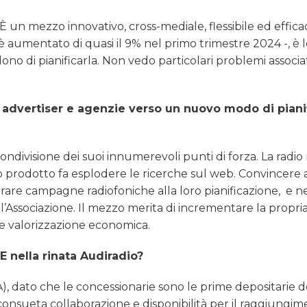
 È un mezzo innovativo, cross-mediale, flessibile ed effica
 è aumentato di quasi il 9% nel primo trimestre 2024 -, è 
no di pianificarla. Non vedo particolari problemi associat
dvertiser e agenzie verso un nuovo modo di piani
 condivisione dei suoi innumerevoli punti di forza. La rad
vo prodotto fa esplodere le ricerche sul web. Convincere 
tegrare campagne radiofoniche alla loro pianificazione,
e n
ell’Associazione. Il mezzo merita di incrementare la propri
re valorizzazione economica.
E nella rinata Audiradio?
, dato che le concessionarie sono le prime depositarie d
onsueta collaborazione e disponibilità per il raggiungim