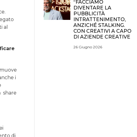
“FACCIAMO
DIVENTARE LA
ce.
PUBBLICITÀ
INTRATTENIMENTO,
legato
ANZICHÉ STALKING.
i al
CON CREATIVI A CAPO
DI AZIENDE CREATIVE
26 Giugno 2026
ficare
io muove
anche i
e
a
share
ei
ento di