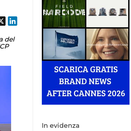
acebook
X
LinkedIn
a del
FCP
In evidenza