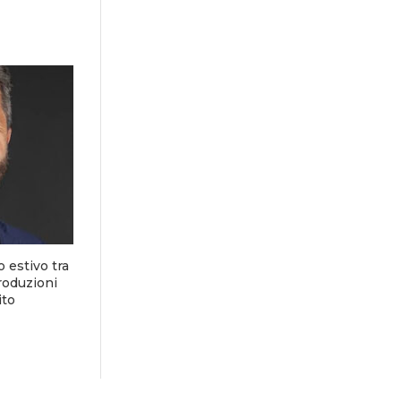
 estivo tra
roduzioni
ito