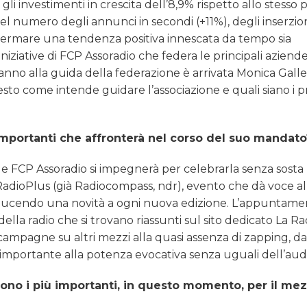
gli investimenti in crescita dell’8,9% rispetto allo stesso 
 numero degli annunci in secondi (+11%), degli inserzion
fermare una tendenza positiva innescata da tempo sia
e iniziative di FCP Assoradio che federa le principali aziende
’anno alla guida della federazione è arrivata Monica Galler
to come intende guidare l’associazione e quali siano i p
importanti che affronterà nel corso del suo mandato
o e FCP Assoradio si impegnerà per celebrarla senza sosta
adioPlus (già Radiocompass, ndr), evento che dà voce al
roducendo una novità a ogni nuova edizione. L’appuntame
della radio che si trovano riassunti sul sito dedicato La Ra
campagne su altri mezzi alla quasi assenza di zapping, da
importante alla potenza evocativa senza uguali dell’aud
 sono i più importanti, in questo momento, per il me