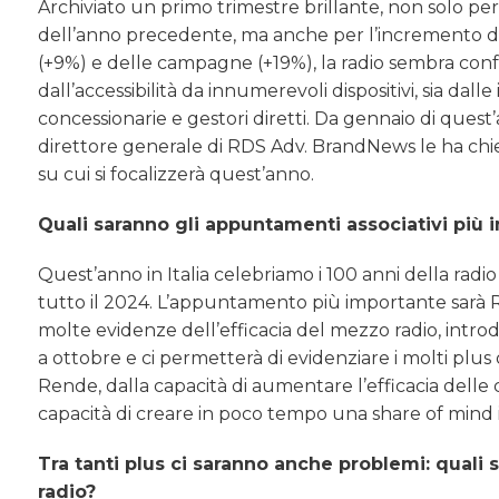
Archiviato un primo trimestre brillante, non solo per 
dell’anno precedente, ma anche per l’incremento del
(+9%) e delle campagne (+19%), la radio sembra con
dall’accessibilità da innumerevoli dispositivi, sia dall
concessionarie e gestori diretti. Da gennaio di quest
direttore generale di RDS Adv. BrandNews le ha chies
su cui si focalizzerà quest’anno.
Quali saranno gli appuntamenti associativi più 
Quest’anno in Italia celebriamo i 100 anni della radi
tutto il 2024. L’appuntamento più importante sarà R
molte evidenze dell’efficacia del mezzo radio, int
a ottobre e ci permetterà di evidenziare i molti plus 
Rende, dalla capacità di aumentare l’efficacia delle 
capacità di creare in poco tempo una share of mind 
Tra tanti plus ci saranno anche problemi: quali
radio?