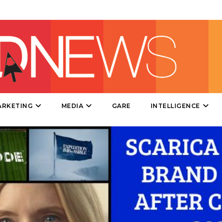
CINEMA
DIGITALE
EDITORIA
ESTERNA
ARKETING
MEDIA
GARE
INTELLIGENCE
RADIO / AUDIO
TV
DATI