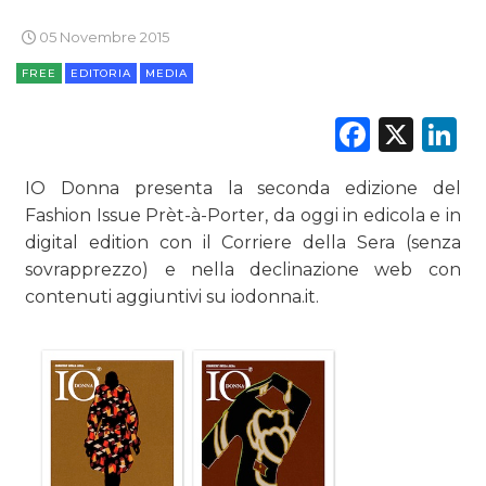
EDITORIA
05 Novembre 2015
ESTERNA
FREE
EDITORIA
MEDIA
RADIO / AUDIO
Faceb
X
L
TV
IO Donna presenta la seconda edizione del
Fashion Issue Prèt-à-Porter, da oggi in edicola e in
digital edition con il Corriere della Sera (senza
sovrapprezzo) e nella declinazione web con
contenuti aggiuntivi su iodonna.it.
DATI
RICERCHE
PREVISIONI/SCENARI
NORMATIVE