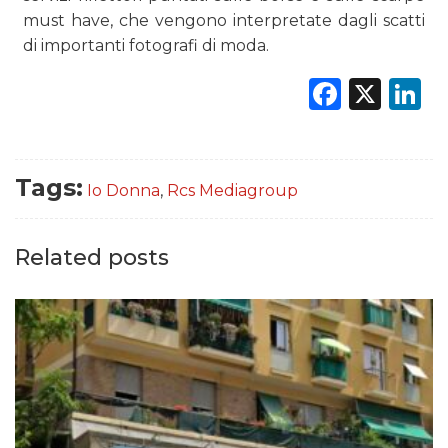
must have, che vengono interpretate dagli scatti
di importanti fotografi di moda.
Faceb
X
L
Tags:
Io Donna
,
Rcs Mediagroup
Related posts