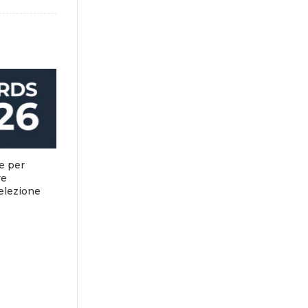
e per
re
selezione