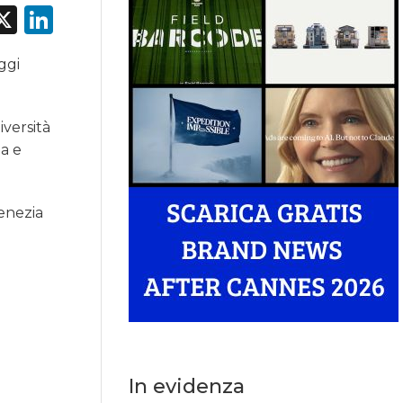
acebook
X
LinkedIn
ggi
iversità
na e
enezia
In evidenza