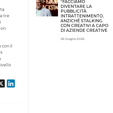
“FACCIAMO
DIVENTARE LA
ata
PUBBLICITÀ
a tre
INTRATTENIMENTO,
ANZICHÉ STALKING.
i
CON CREATIVI A CAPO
Non
DI AZIENDE CREATIVE
26 Giugno 2026
 con il
ni
à
ivello
acebook
X
LinkedIn