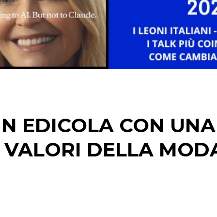
DATI
RICERCHE
 IN EDICOLA CON UNA
PREVISIONI/SCENARI
NORMATIVE
I VALORI DELLA MOD
TREND
CASE HISTORY
OPINIONI