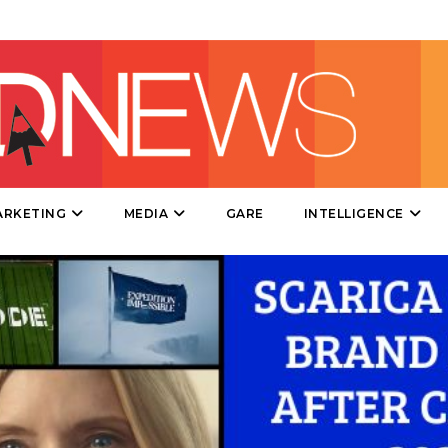
PUNTI VENDITA
CSR
STRATEGIE
CINEMA
ARKETING
MEDIA
GARE
INTELLIGENCE
DIGITALE
EDITORIA
ESTERNA
RADIO / AUDIO
TV