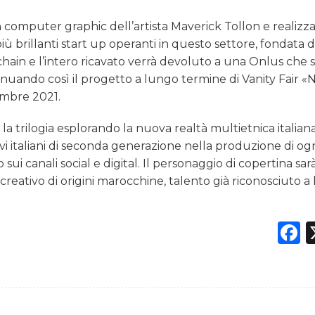
in computer graphic dell’artista Maverick Tollon e realizz
ù brillanti start up operanti in questo settore, fondata d
kchain e l’intero ricavato verrà devoluto a una Onlus che s
inuando così il progetto a lungo termine di Vanity Fair «
tembre 2021.
 la trilogia esplorando la nuova realtà multietnica italiana
tivi italiani di seconda generazione nella produzione di og
i canali social e digital. Il personaggio di copertina sar
creativo di origini marocchine, talento già riconosciuto a l
F