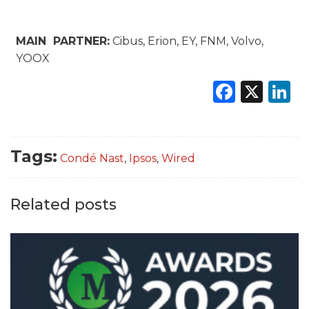
MAIN PARTNER:
Cibus, Erion, EY, FNM, Volvo,
YOOX
Faceb
X
L
Tags:
Condé Nast
,
Ipsos
,
Wired
Related posts