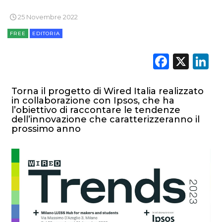
NORMATIVE
25 Novembre 2022
FREE
EDITORIA
TREND
Faceb
X
L
CASE HISTORY
OPINIONI
Torna il progetto di Wired Italia realizzato
in collaborazione con Ipsos, che ha
l’obiettivo di raccontare le tendenze
dell’innovazione che caratterizzeranno il
prossimo anno