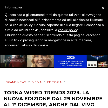
×
Informativa
EDITORIA
Questo sito o gli strumenti terzi da questo utilizzati si avvalgono
di cookie necessari al funzionamento ed utili alle finalità illustrate
ESTERNA
nella cookie policy. Se vuoi saperne di più o negare il consenso a
tutti o ad alcuni cookie, consulta la
cookie policy
.
RADIO / AUDIO
Chiudendo questo banner, scorrendo questa pagina, cliccando
su un link o proseguendo la navigazione in altra maniera,
TV
acconsenti all’uso dei cookie.
DATI
>
>
>
BRAND NEWS
MEDIA
EDITORIA
RICERCHE
TORNA WIRED TRENDS 2023. LA
NUOVA EDIZIONE DAL 29 NOVEMBRE
PREVISIONI/SCENARI
AL 1° DICEMBRE, ANCHE DAL VIVO