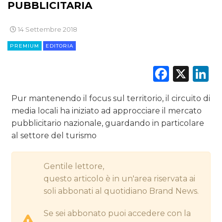
PUBBLICITARIA
CINEMA
14 Settembre 2018
DIGITALE
PREMIUM
EDITORIA
Faceb
X
L
EDITORIA
ESTERNA
Pur mantenendo il focus sul territorio, il circuito di
media locali ha iniziato ad approcciare il mercato
RADIO / AUDIO
pubblicitario nazionale, guardando in particolare
al settore del turismo
TV
Gentile lettore,
questo articolo è in un'area riservata ai
soli abbonati al quotidiano Brand News.
DATI
Se sei abbonato puoi accedere con la