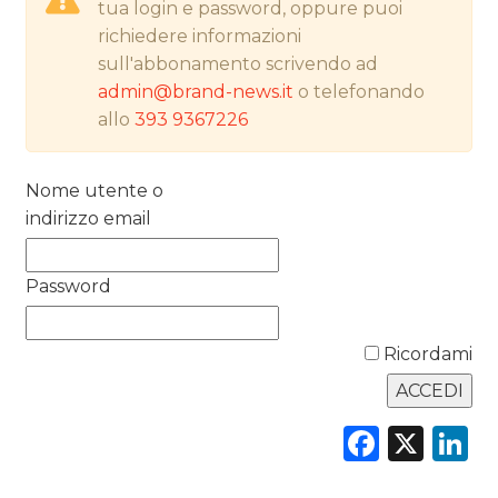
tua login e password, oppure puoi
RICERCHE
richiedere informazioni
sull'abbonamento scrivendo ad
PREVISIONI/SCENARI
admin@brand-news.it
o telefonando
allo
393 9367226
NORMATIVE
TREND
Nome utente o
indirizzo email
CASE HISTORY
Password
OPINIONI
Ricordami
Faceb
X
L