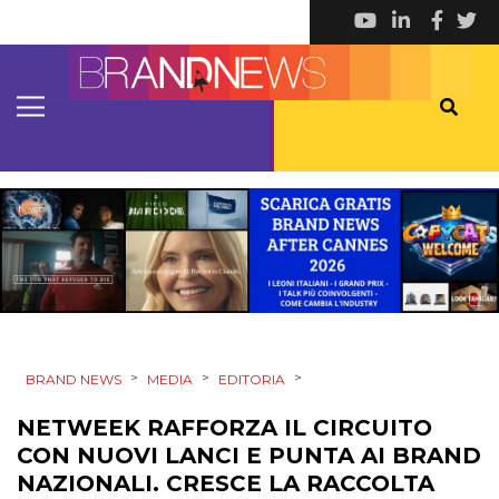
DESIGN
EVENTI
MOBILE
PROMOZIONI
PRODOTTI
PUNTI VENDITA
>
>
>
BRAND NEWS
MEDIA
EDITORIA
CSR
NETWEEK RAFFORZA IL CIRCUITO
STRATEGIE
CON NUOVI LANCI E PUNTA AI BRAND
NAZIONALI. CRESCE LA RACCOLTA