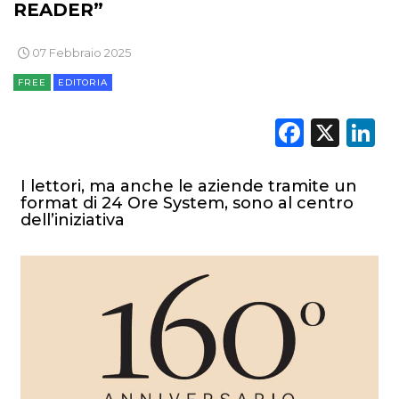
READER”
CASE HISTORY
07 Febbraio 2025
OPINIONI
FREE
EDITORIA
Faceb
X
L
I lettori, ma anche le aziende tramite un
format di 24 Ore System, sono al centro
dell’iniziativa