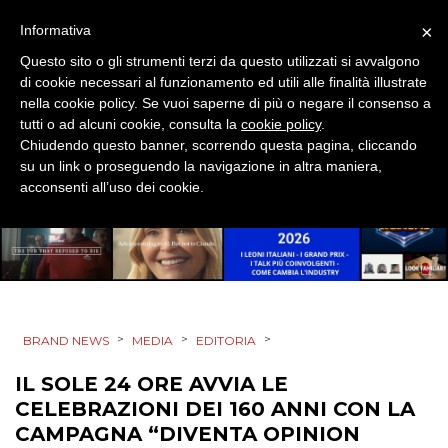
ESTERNA
×
Informativa
RADIO / AUDIO
Questo sito o gli strumenti terzi da questo utilizzati si avvalgono
di cookie necessari al funzionamento ed utili alle finalità illustrate
TV
nella cookie policy. Se vuoi saperne di più o negare il consenso a
tutti o ad alcuni cookie, consulta la
cookie policy
.
Chiudendo questo banner, scorrendo questa pagina, cliccando
su un link o proseguendo la navigazione in altra maniera,
acconsenti all’uso dei cookie.
DATI
RICERCHE
>
>
>
BRAND NEWS
MEDIA
EDITORIA
PREVISIONI/SCENARI
IL SOLE 24 ORE AVVIA LE
NORMATIVE
CELEBRAZIONI DEI 160 ANNI CON LA
CAMPAGNA “DIVENTA OPINION
TREND