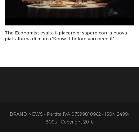
The Economist esalta il piacere di sapere con la nuova
piattaforma di marca ‘Know it before you need it’
BRAND NEWS - Partita IVA 07599810962 - ISSN 2499-
8095 - Copyright 2016