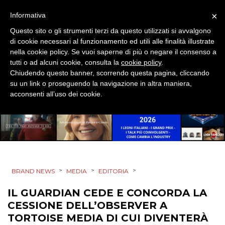
×
Informativa
Questo sito o gli strumenti terzi da questo utilizzati si avvalgono
CINEMA
di cookie necessari al funzionamento ed utili alle finalità illustrate
nella cookie policy. Se vuoi saperne di più o negare il consenso a
DIGITALE
tutti o ad alcuni cookie, consulta la
cookie policy
.
Chiudendo questo banner, scorrendo questa pagina, cliccando
EDITORIA
su un link o proseguendo la navigazione in altra maniera,
acconsenti all’uso dei cookie.
ESTERNA
RADIO / AUDIO
TV
>
>
>
BRAND NEWS
MEDIA
EDITORIA
IL GUARDIAN CEDE E CONCORDA LA
CESSIONE DELL’OBSERVER A
TORTOISE MEDIA DI CUI DIVENTERÀ