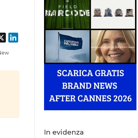
acebook
X
LinkedIn
 New
In evidenza