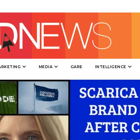
DIRECT
SPONSOR
DESIGN
EVENTI
MOBILE
ARKETING
MEDIA
GARE
INTELLIGENCE
PROMOZIONI
PRODOTTI
PUNTI VENDITA
CSR