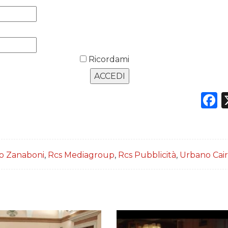
Ricordami
F
o Zanaboni
,
Rcs Mediagroup
,
Rcs Pubblicità
,
Urbano Cai