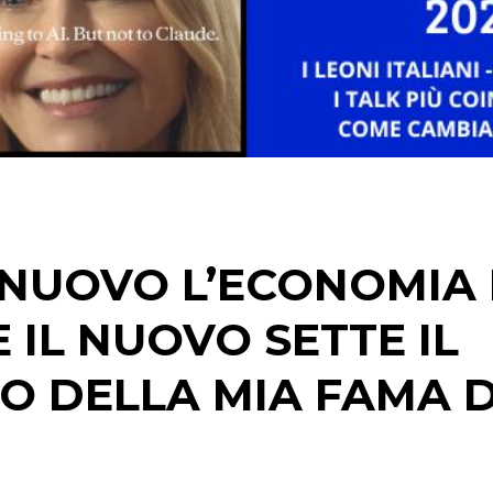
STRATEGIE
CINEMA
DIGITALE
EDITORIA
 NUOVO L’ECONOMIA 
ESTERNA
 IL NUOVO SETTE IL
RADIO / AUDIO
TO DELLA MIA FAMA D
TV