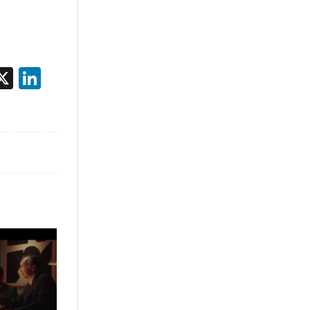
acebook
X
LinkedIn