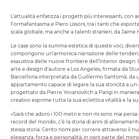
L’attualità enfatizza i progetti più interessanti, con
Formafantasma e Piero Lissoni, tra i tanti che esporta
scala globale, ma anche a talenti stranieri, da Jaim
Le case sono la summa estetica di queste voci, diver
compongono un’armonica narrazione delle tendenze d
esaustiva delle nuove frontiere dell’interior design
arte e design d’autore a Los Angeles, firmata da Stud
Barcellona interpretata da Guillermo Santomà; da 
appartamento capace di legare la sua storicità a u
progettato da Pierre Yovanovitch a Parigi in maniera s
creativo esprime tutta la sua eclettica vitalità e la 
«Sarà che adoro i 100 metri e non mi sono mai persa q
record del mondo, c’è la storia di anni di allenament
stessa storia. Cento nomi per correre attraverso il
eleganza, forza e personalità, in ogni parte del mondo