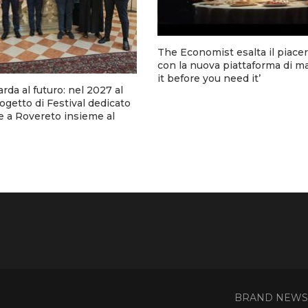
The Economist esalta il piacer
con la nuova piattaforma di m
it before you need it’
arda al futuro: nel 2027 al
rogetto di Festival dedicato
e a Rovereto insieme al
BRAND NEWS - 