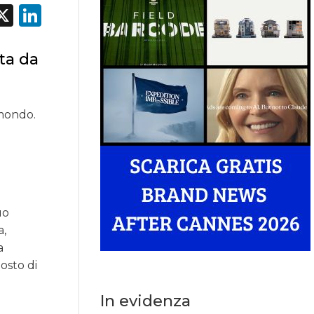
acebook
X
LinkedIn
ta da
 mondo.
e
uo
a,
a
osto di
In evidenza