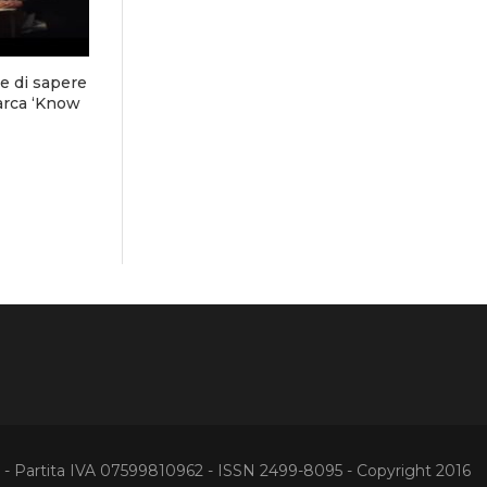
e di sapere
arca ‘Know
Partita IVA 07599810962 - ISSN 2499-8095 - Copyright 2016