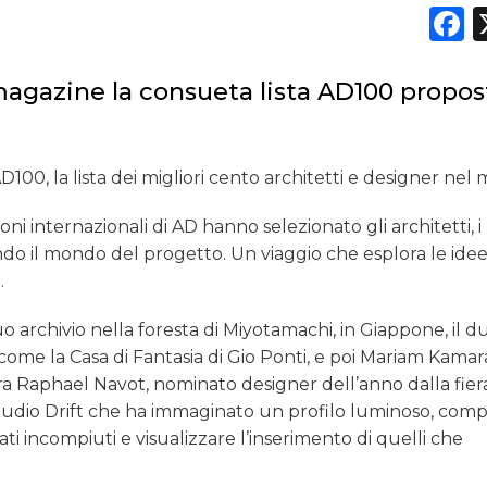
F
l magazine la consueta lista AD100 propos
AD100, la lista dei migliori cento architetti e designer nel
oni internazionali di AD hanno selezionato gli architetti, i
ndo il mondo del progetto. Un viaggio che esplora le ide
.
uo archivio nella foresta di Miyotamachi, in Giappone, il d
come la Casa di Fantasia di Gio Ponti, e poi Mariam Kamar
cora Raphael Navot, nominato designer dell’anno dalla fier
 Studio Drift che ha immaginato un profilo luminoso, comp
ti incompiuti e visualizzare l’inserimento di quelli che