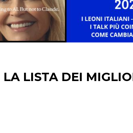
DATI
RICERCHE
PREVISIONI/SCENARI
NORMATIVE
 LA LISTA DEI MIGLIO
TREND
CASE HISTORY
OPINIONI