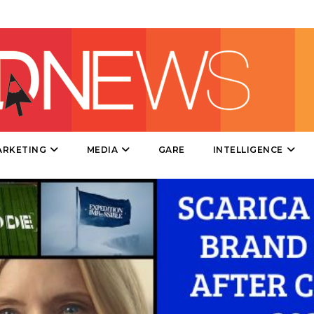
STRATEGIE
CINEMA
DIGITALE
EDITORIA
ARKETING
MEDIA
GARE
INTELLIGENCE
ESTERNA
RADIO / AUDIO
TV