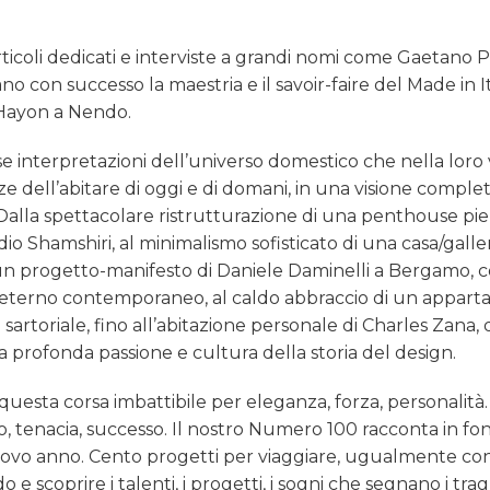
 articoli dedicati e interviste a grandi nomi come Gaetano 
no con successo la maestria e il savoir-faire del Made in I
e Hayon a Nendo.
se interpretazioni dell’universo domestico che nella loro 
ell’abitare di oggi e di domani, in una visione comple
. Dalla spettacolare ristrutturazione di una penthouse pie
io Shamshiri, al minimalismo sofisticato di una casa/galler
un progetto-manifesto di Daniele Daminelli a Bergamo, 
n eterno contemporaneo, al caldo abbraccio di un appar
artoriale, fino all’abitazione personale di Charles Zana, 
sua profonda passione e cultura della storia del design.
uesta corsa imbattibile per eleganza, forza, personalità. 
o, tenacia, successo. Il nostro Numero 100 racconta in fo
 nuovo anno. Cento progetti per viaggiare, ugualmente co
 e scoprire i talenti, i progetti, i sogni che segnano i tra