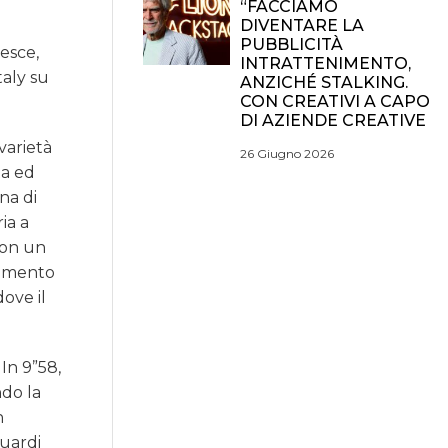
“FACCIAMO
DIVENTARE LA
PUBBLICITÀ
Pesce,
INTRATTENIMENTO,
taly su
ANZICHÉ STALKING.
CON CREATIVI A CAPO
DI AZIENDE CREATIVE
varietà
26 Giugno 2026
ta ed
na di
ia a
con un
tamento
dove il
In 9”58,
ndo la
n
guardi