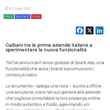
TREND
20 Luglio 2021
CASE HISTORY
FREE
DIGITALE
FOOD
OPINIONI
Faceb
X
L
Galbani tra le prime aziende italiane a
sperimentare la nuova funzionalità
TikTok annuncia il lancio globale di Spark Ads, una
funzionalità che aiuta i brand a promuovere i
contenuti nativi.
Lo strumento – spiega una nota – punta a offrire
una soluzione unica nel suo genere alle aziende
che vogliono consolidare la loro presenza online
in modo autentico e fluido, agevolando un