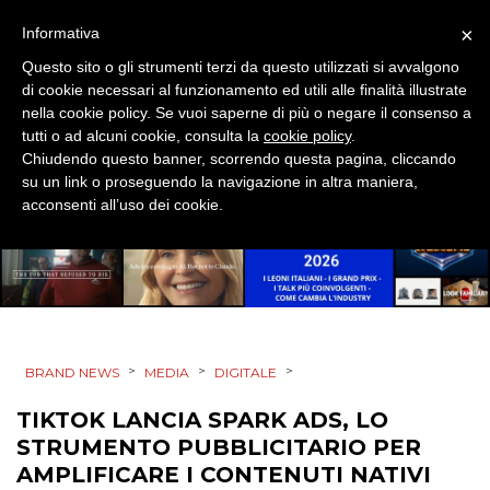
ESTERNA
×
Informativa
Questo sito o gli strumenti terzi da questo utilizzati si avvalgono
RADIO / AUDIO
di cookie necessari al funzionamento ed utili alle finalità illustrate
nella cookie policy. Se vuoi saperne di più o negare il consenso a
TV
tutti o ad alcuni cookie, consulta la
cookie policy
.
Chiudendo questo banner, scorrendo questa pagina, cliccando
su un link o proseguendo la navigazione in altra maniera,
acconsenti all’uso dei cookie.
DATI
RICERCHE
>
>
>
BRAND NEWS
MEDIA
DIGITALE
PREVISIONI/SCENARI
TIKTOK LANCIA SPARK ADS, LO
NORMATIVE
STRUMENTO PUBBLICITARIO PER
AMPLIFICARE I CONTENUTI NATIVI