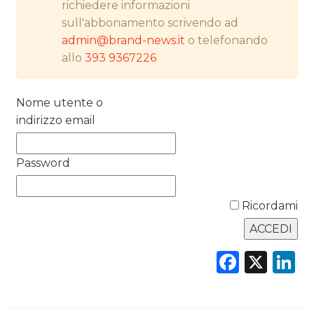
richiedere informazioni
PREVISIONI/SCENARI
sull'abbonamento scrivendo ad
admin@brand-news.it
o telefonando
NORMATIVE
allo
393 9367226
TREND
Nome utente o
CASE HISTORY
indirizzo email
OPINIONI
Password
Ricordami
Faceb
X
L