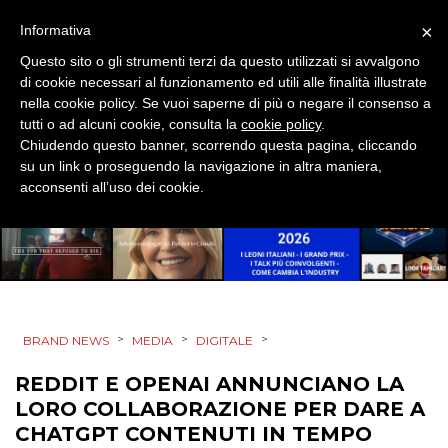
EVENTI
×
Informativa
MOBILE
Questo sito o gli strumenti terzi da questo utilizzati si avvalgono
di cookie necessari al funzionamento ed utili alle finalità illustrate
PROMOZIONI
nella cookie policy. Se vuoi saperne di più o negare il consenso a
tutti o ad alcuni cookie, consulta la
cookie policy
.
Chiudendo questo banner, scorrendo questa pagina, cliccando
su un link o proseguendo la navigazione in altra maniera,
acconsenti all’uso dei cookie.
PRODOTTI
PUNTI VENDITA
CSR
>
>
>
STRATEGIE
BRAND NEWS
MEDIA
DIGITALE
REDDIT E OPENAI ANNUNCIANO LA
LORO COLLABORAZIONE PER DARE A
CHATGPT CONTENUTI IN TEMPO
CINEMA