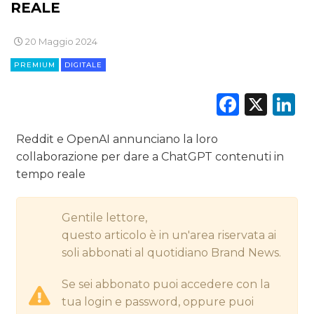
REALE
DIGITALE
20 Maggio 2024
EDITORIA
PREMIUM
DIGITALE
ESTERNA
Faceb
X
L
RADIO / AUDIO
Reddit e OpenAI annunciano la loro
collaborazione per dare a ChatGPT contenuti in
TV
tempo reale
Gentile lettore,
questo articolo è in un'area riservata ai
soli abbonati al quotidiano Brand News.
DATI
Se sei abbonato puoi accedere con la
RICERCHE
tua login e password, oppure puoi