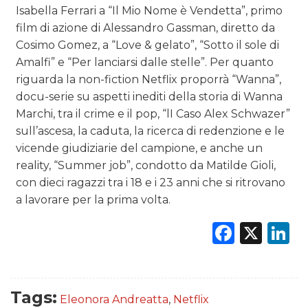
Isabella Ferrari a “Il Mio Nome è Vendetta”, primo
film di azione di Alessandro Gassman, diretto da
Cosimo Gomez, a “Love & gelato”, “Sotto il sole di
Amalfi” e “Per lanciarsi dalle stelle”. Per quanto
riguarda la non-fiction Netflix proporrà “Wanna”,
docu-serie su aspetti inediti della storia di Wanna
Marchi, tra il crime e il pop, “lI Caso Alex Schwazer”
sull’ascesa, la caduta, la ricerca di redenzione e le
vicende giudiziarie del campione, e anche un
reality, “Summer job”, condotto da Matilde Gioli,
con dieci ragazzi tra i 18 e i 23 anni che si ritrovano
a lavorare per la prima volta.
Faceb
X
L
Tags:
Eleonora Andreatta
,
Netflix