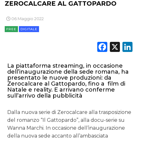
ZEROCALCARE AL GATTOPARDO
06 Maggio 2022
FREE
DIGITALE
Faceb
X
L
La piattaforma streaming, in occasione
dell’inaugurazione della sede romana, ha
presentato le nuove produzioni: da
Zerocalcare al Gattopardo, fino a film di
Natale e reality. E arrivano conferme
sull’arrivo della pubblicità
Dalla nuova serie di Zerocalcare alla trasposizione
del romanzo “Il Gattopardo”, alla docu-serie su
Wanna Marchi. In occasione dell’inaugurazione
della nuova sede accanto all’ambasciata