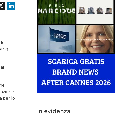
acebook
X
LinkedIn
dei
er gli
 al
che
evazione
a per lo
In evidenza