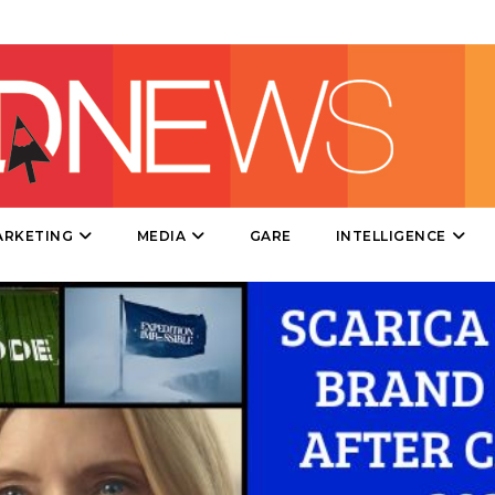
PRODOTTI
PUNTI VENDITA
CSR
STRATEGIE
ARKETING
MEDIA
GARE
INTELLIGENCE
CINEMA
DIGITALE
EDITORIA
ESTERNA
RADIO / AUDIO