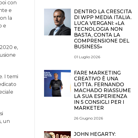
poi con
nte e
DENTRO LA CRESCITA
DI WPP MEDIA ITALIA.
on la
LUCA VERGANI: «LA
b e
TECNOLOGIA NON
BASTA, CONTA LA
COMPRENSIONE DEL
BUSINESS»
 2020 e,
lusione
01 Luglio 2026
FARE MARKETING
. I temi
CREATIVO È UNA
dedicato
LOTTA. FERNANDO
MACHADO RIASSUME
eciale
LA SUA ESPERIENZA
IN 5 CONSIGLI PER I
MARKETER
si
26 Giugno 2026
s, un
JOHN HEGARTY: