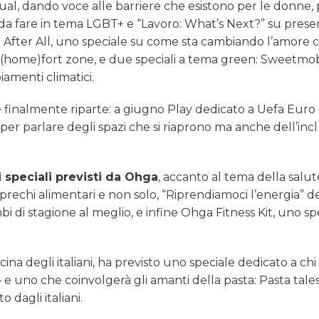
l, dando voce alle barriere che esistono per le donne, 
a da fare in tema LGBT+ e “Lavoro: What’s Next?” su prese
 After All, uno speciale su come sta cambiando l’amore c
(home)fort zone, e due speciali a tema green: Sweetmo
amenti climatici.
 finalmente riparte: a giugno Play dedicato a Uefa Euro
e per parlare degli spazi che si riaprono ma anche dell’inc
 speciali previsti da Ohga
, accanto al tema della salute
o, sprechi alimentari e non solo, “Riprendiamoci l’energia” 
bi di stagione al meglio, e infine Ohga Fitness Kit, uno sp
na degli italiani, ha previsto uno speciale dedicato a chi 
 – e uno che coinvolgerà gli amanti della pasta: Pasta tale
o dagli italiani.