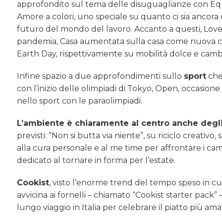
approfondito sul tema delle disuguaglianze con Equa
Amore a colori, uno speciale su quanto ci sia ancor
futuro del mondo del lavoro. Accanto a questi, Love
pandemia, Casa aumentata sulla casa come nuova c
Earth Day, rispettivamente su mobilità dolce e cambi
Infine spazio a due approfondimenti sullo
sport
che
con l’inizio delle olimpiadi di Tokyo, Open, occasion
nello sport con le paraolimpiadi.
L’ambiente è chiaramente al centro anche degli
previsti: “Non si butta via niente”, su riciclo creativ
alla cura personale e al me time per affrontare i cam
dedicato al tornare in forma per l’estate.
Cookist
, visto l’enorme trend del tempo speso in cuci
avvicina ai fornelli – chiamato “Cookist starter pack”
lungo viaggio in Italia per celebrare il piatto più amat