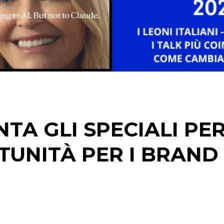
TV
DATI
RICERCHE
A GLI SPECIALI PER
PREVISIONI/SCENARI
TUNITÀ PER I BRAND
NORMATIVE
TREND
CASE HISTORY