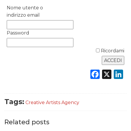
Nome utente o
DATI
indirizzo email
RICERCHE
Password
PREVISIONI/SCENARI
NORMATIVE
Ricordami
TREND
Faceb
X
L
CASE HISTORY
OPINIONI
Tags:
Creative Artists Agency
Related posts