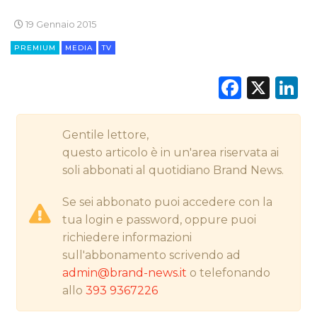
19 Gennaio 2015
PREMIUM
MEDIA
TV
CINEMA
Faceb
X
L
DIGITALE
EDITORIA
Gentile lettore,
questo articolo è in un'area riservata ai
ESTERNA
soli abbonati al quotidiano Brand News.
RADIO / AUDIO
Se sei abbonato puoi accedere con la
tua login e password, oppure puoi
TV
richiedere informazioni
sull'abbonamento scrivendo ad
admin@brand-news.it
o telefonando
allo
393 9367226