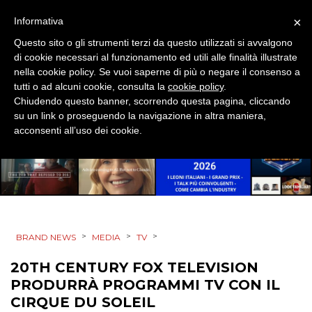
SPONSOR
×
Informativa
DESIGN
Questo sito o gli strumenti terzi da questo utilizzati si avvalgono
di cookie necessari al funzionamento ed utili alle finalità illustrate
nella cookie policy. Se vuoi saperne di più o negare il consenso a
EVENTI
tutti o ad alcuni cookie, consulta la
cookie policy
.
Chiudendo questo banner, scorrendo questa pagina, cliccando
MOBILE
su un link o proseguendo la navigazione in altra maniera,
acconsenti all’uso dei cookie.
PROMOZIONI
PRODOTTI
>
>
>
BRAND NEWS
MEDIA
TV
PUNTI VENDITA
20TH CENTURY FOX TELEVISION
CSR
PRODURRÀ PROGRAMMI TV CON IL
CIRQUE DU SOLEIL
STRATEGIE