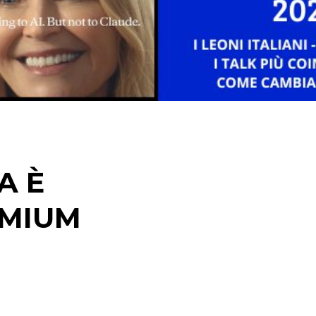
STRATEGIE
CINEMA
DIGITALE
EDITORIA
A È
ESTERNA
EMIUM
RADIO / AUDIO
TV