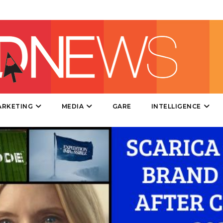
DIRECT
SPONSOR
DESIGN
EVENTI
MOBILE
ARKETING
MEDIA
GARE
INTELLIGENCE
PROMOZIONI
PRODOTTI
PUNTI VENDITA
CSR