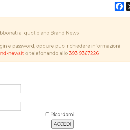
F
DATI
i abbonati al quotidiano Brand News.
RICERCHE
gin e password, oppure puoi richiedere informazioni
d-news.it
o telefonando allo
393 9367226
PREVISIONI/SCENARI
NORMATIVE
TREND
CASE HISTORY
OPINIONI
Ricordami