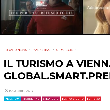
>
>
>
BRAND NEWS
MARKETING
STRATEGIE
IL TURISMO A VIENN
GLOBAL.SMART.PR
15 Ottobre 2014
PREMIUM
MARKETING
STRATEGIE
TEMPO LIBERO
TURISMO