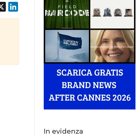
acebook
X
LinkedIn
In evidenza