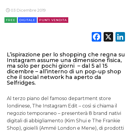
03 Dicembre 2019
FREE
DIGITALE
PUNTI VENDITA
Faceb
X
L
DATI
RICERCHE
L’ispirazione per lo shopping che regna su
Instagram assume una dimensione fisica,
ma solo per pochi giorni
– dal 5 al 15
PREVISIONI/SCENARI
dicembre – all’interno di un pop-up shop
che il social network ha aperto da
NORMATIVE
Selfridges.
TREND
Al terzo piano del famoso department store
londinese, The Instagram Edit – così si chiama il
CASE HISTORY
negozio temporaneo – presenterà 8 brand nativi
digitali di abbigliamento (Kim Shui e The Frankie
OPINIONI
Shop), gioielli (Ammé London e Mene), di prodotti