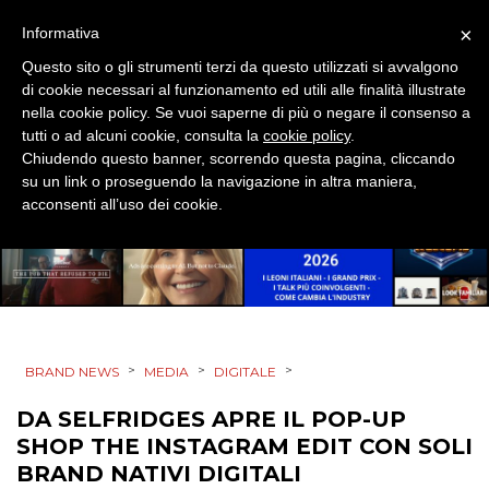
PUNTI VENDITA
×
Informativa
CSR
Questo sito o gli strumenti terzi da questo utilizzati si avvalgono
di cookie necessari al funzionamento ed utili alle finalità illustrate
STRATEGIE
nella cookie policy. Se vuoi saperne di più o negare il consenso a
tutti o ad alcuni cookie, consulta la
cookie policy
.
Chiudendo questo banner, scorrendo questa pagina, cliccando
su un link o proseguendo la navigazione in altra maniera,
acconsenti all’uso dei cookie.
CINEMA
DIGITALE
EDITORIA
ESTERNA
>
>
>
BRAND NEWS
MEDIA
DIGITALE
DA SELFRIDGES APRE IL POP-UP
RADIO / AUDIO
SHOP THE INSTAGRAM EDIT CON SOLI
TV
BRAND NATIVI DIGITALI