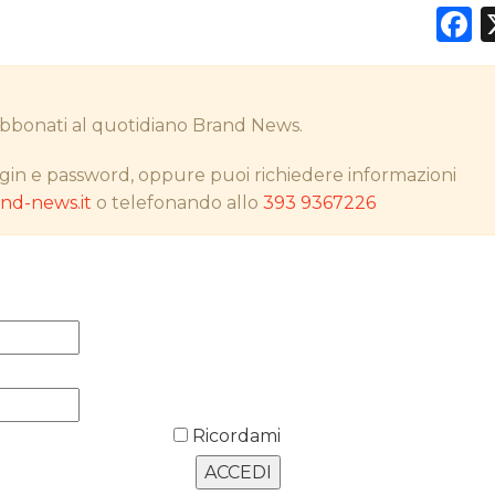
F
DATI
i abbonati al quotidiano Brand News.
RICERCHE
gin e password, oppure puoi richiedere informazioni
d-news.it
o telefonando allo
393 9367226
PREVISIONI/SCENARI
NORMATIVE
TREND
CASE HISTORY
OPINIONI
Ricordami