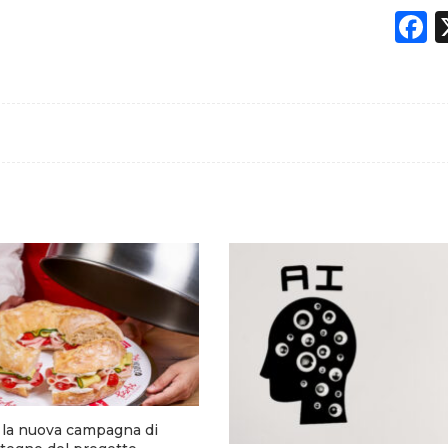
F
a la nuova campagna di