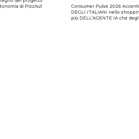
stegno del progetto
utonomia di PizzAut
Consumer Pulse 2026 Accentu
DEGLI ITALIANI nello shoppin
più DELL’AGENTE IA che degli