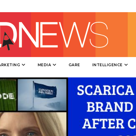
DIRECT
SPONSOR
DESIGN
EVENTI
MOBILE
ARKETING
MEDIA
GARE
INTELLIGENCE
PROMOZIONI
PRODOTTI
PUNTI VENDITA
CSR