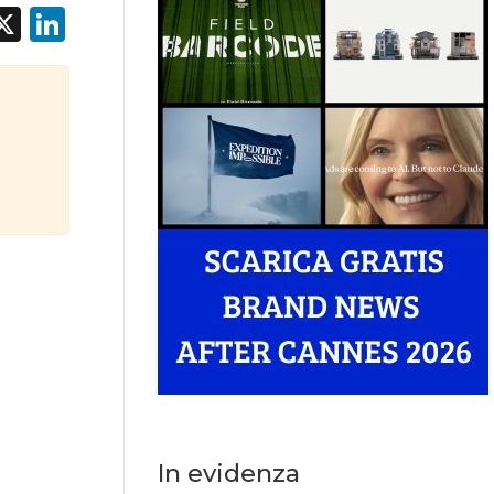
acebook
X
LinkedIn
In evidenza