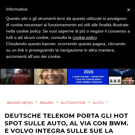
×
Informativa
Questo sito o gli strumenti terzi da questo utilizzati si avvalgono
di cookie necessari al funzionamento ed utili alle finalità illustrate
CINEMA
nella cookie policy. Se vuoi saperne di più o negare il consenso a
tutti o ad alcuni cookie, consulta la
cookie policy
.
DIGITALE
Chiudendo questo banner, scorrendo questa pagina, cliccando
su un link o proseguendo la navigazione in altra maniera,
EDITORIA
acconsenti all’uso dei cookie.
ESTERNA
RADIO / AUDIO
TV
>
>
>
>
BRAND NEWS
BRAND
AUTOMOTIVE
AUTO
DEUTSCHE TELEKOM PORTA GLI HOT
SPOT SULLE AUTO, AL VIA CON BWM.
E VOLVO INTEGRA SULLE SUE LA