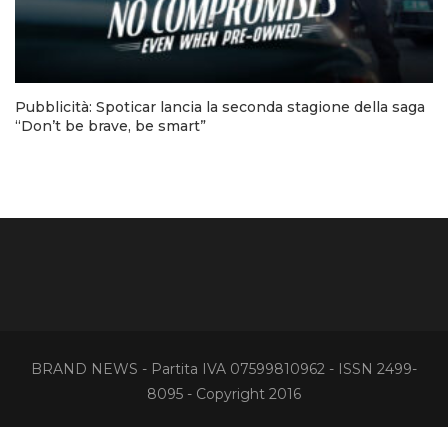
Pubblicità: Spoticar lancia la seconda stagione della saga
“Don’t be brave, be smart”
BRAND NEWS - Partita IVA 07599810962 - ISSN 2499-
8095 - Copyright 2016