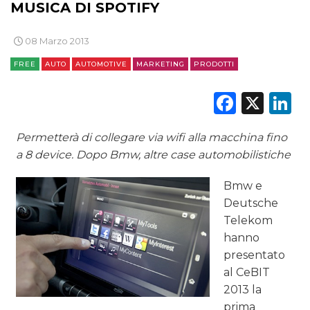
MUSICA DI SPOTIFY
DATI
08 Marzo 2013
RICERCHE
FREE
AUTO
AUTOMOTIVE
MARKETING
PRODOTTI
PREVISIONI/SCENARI
Faceb
X
L
NORMATIVE
Permetterà di collegare via wifi alla macchina fino
TREND
a 8 device. Dopo Bmw, altre case automobilistiche
CASE HISTORY
Bmw e
Deutsche
OPINIONI
Telekom
hanno
presentato
al CeBIT
2013 la
prima