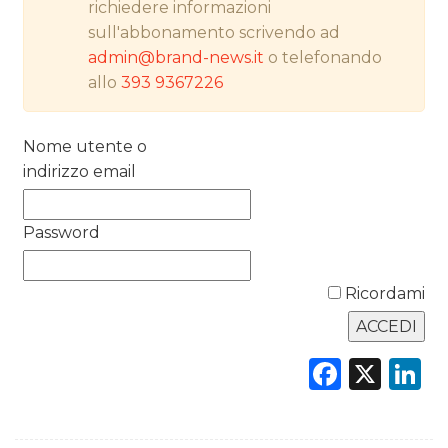
richiedere informazioni
sull'abbonamento scrivendo ad
PREVISIONI/SCENARI
admin@brand-news.it
o telefonando
NORMATIVE
allo
393 9367226
TREND
Nome utente o
indirizzo email
CASE HISTORY
OPINIONI
Password
Ricordami
Faceb
X
L