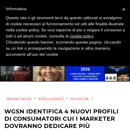
EVENTI
×
Informativa
Questo sito o gli strumenti terzi da questo utilizzati si avvalgono
MOBILE
di cookie necessari al funzionamento ed utili alle finalità illustrate
nella cookie policy. Se vuoi saperne di più o negare il consenso a
PROMOZIONI
tutti o ad alcuni cookie, consulta la
cookie policy
.
Chiudendo questo banner, scorrendo questa pagina, cliccando
su un link o proseguendo la navigazione in altra maniera,
acconsenti all’uso dei cookie.
PRODOTTI
PUNTI VENDITA
CSR
>
>
>
BRAND NEWS
INTELLIGENCE
RICERCHE
STRATEGIE
WGSN IDENTIFICA 4 NUOVI PROFILI
DI CONSUMATORI CUI I MARKETER
DOVRANNO DEDICARE PIÙ