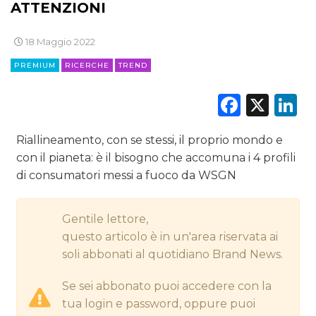
CINEMA
ATTENZIONI
DIGITALE
18 Maggio 2022
PREMIUM
RICERCHE
TREND
EDITORIA
Faceb
X
L
ESTERNA
RADIO / AUDIO
Riallineamento, con se stessi, il proprio mondo e
con il pianeta: è il bisogno che accomuna i 4 profili
TV
di consumatori messi a fuoco da WSGN
Gentile lettore,
questo articolo è in un'area riservata ai
soli abbonati al quotidiano Brand News.
DATI
Se sei abbonato puoi accedere con la
tua login e password, oppure puoi
RICERCHE