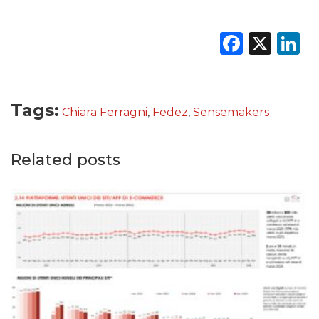
Faceb
X
L
Tags:
Chiara Ferragni
,
Fedez
,
Sensemakers
Related posts