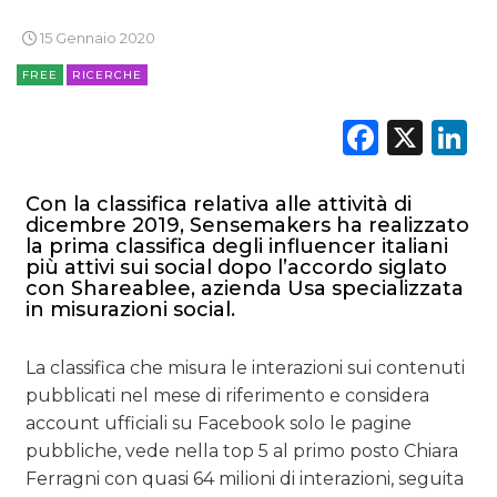
NORMATIVE
15 Gennaio 2020
TREND
FREE
RICERCHE
CASE HISTORY
Faceb
X
L
OPINIONI
Con la classifica relativa alle attività di
dicembre 2019, Sensemakers ha realizzato
la prima classifica degli influencer italiani
più attivi sui social dopo l’accordo siglato
con Shareablee, azienda Usa specializzata
in misurazioni social.
La classifica che misura le interazioni sui contenuti
pubblicati nel mese di riferimento e considera
account ufficiali su Facebook solo le pagine
pubbliche, vede nella top 5 al primo posto Chiara
Ferragni con quasi 64 milioni di interazioni, seguita