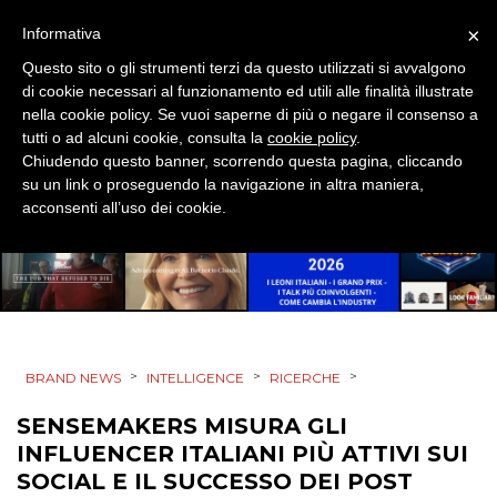
EDITORIA
×
Informativa
Questo sito o gli strumenti terzi da questo utilizzati si avvalgono
ESTERNA
di cookie necessari al funzionamento ed utili alle finalità illustrate
nella cookie policy. Se vuoi saperne di più o negare il consenso a
RADIO / AUDIO
tutti o ad alcuni cookie, consulta la
cookie policy
.
Chiudendo questo banner, scorrendo questa pagina, cliccando
TV
su un link o proseguendo la navigazione in altra maniera,
acconsenti all’uso dei cookie.
DATI
>
>
>
BRAND NEWS
INTELLIGENCE
RICERCHE
RICERCHE
SENSEMAKERS MISURA GLI
INFLUENCER ITALIANI PIÙ ATTIVI SUI
PREVISIONI/SCENARI
SOCIAL E IL SUCCESSO DEI POST