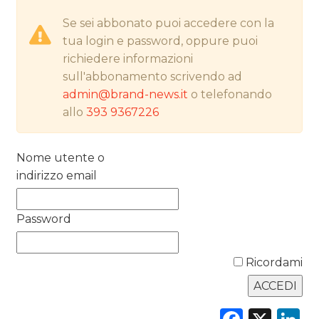
RICERCHE
Se sei abbonato puoi accedere con la
PREVISIONI/SCENARI
tua login e password, oppure puoi
richiedere informazioni
NORMATIVE
sull'abbonamento scrivendo ad
admin@brand-news.it
o telefonando
TREND
allo
393 9367226
CASE HISTORY
Nome utente o
OPINIONI
indirizzo email
Password
Ricordami