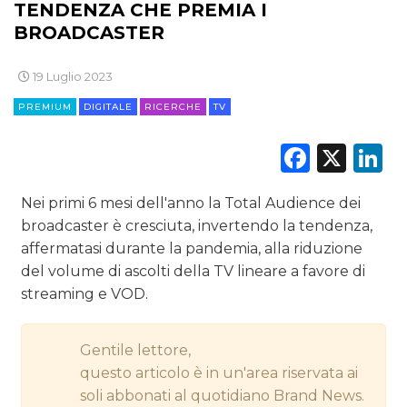
TENDENZA CHE PREMIA I
CINEMA
BROADCASTER
DIGITALE
19 Luglio 2023
EDITORIA
PREMIUM
DIGITALE
RICERCHE
TV
ESTERNA
Faceb
X
L
RADIO / AUDIO
Nei primi 6 mesi dell'anno la Total Audience dei
broadcaster è cresciuta, invertendo la tendenza,
TV
affermatasi durante la pandemia, alla riduzione
del volume di ascolti della TV lineare a favore di
streaming e VOD.
Gentile lettore,
DATI
questo articolo è in un'area riservata ai
soli abbonati al quotidiano Brand News.