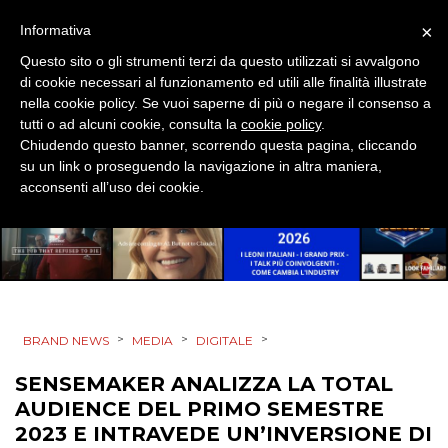
×
Informativa
EVENTI
Questo sito o gli strumenti terzi da questo utilizzati si avvalgono
MOBILE
di cookie necessari al funzionamento ed utili alle finalità illustrate
nella cookie policy. Se vuoi saperne di più o negare il consenso a
tutti o ad alcuni cookie, consulta la
cookie policy
.
PROMOZIONI
Chiudendo questo banner, scorrendo questa pagina, cliccando
su un link o proseguendo la navigazione in altra maniera,
acconsenti all’uso dei cookie.
PRODOTTI
PUNTI VENDITA
CSR
>
>
>
BRAND NEWS
MEDIA
DIGITALE
STRATEGIE
SENSEMAKER ANALIZZA LA TOTAL
AUDIENCE DEL PRIMO SEMESTRE
2023 E INTRAVEDE UN’INVERSIONE DI