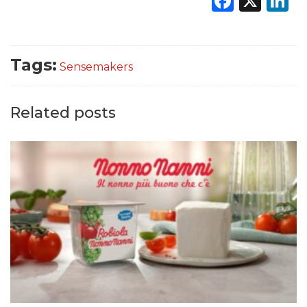
Faceb
X
L
Tags:
Sensemakers
Related posts