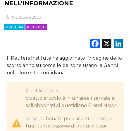
CINEMA
NELL’INFORMAZIONE
DIGITALE
10 Ottobre 2025
PREMIUM
RICERCHE
EDITORIA
Faceb
X
L
ESTERNA
RADIO / AUDIO
Il Reuters Institute ha aggiornato l’indagine dello
scorso anno su come le persone usano la GenAI
TV
nella loro vita quotidiana
Gentile lettore,
questo articolo è in un'area riservata ai
soli abbonati al quotidiano Brand News.
DATI
Se sei abbonato puoi accedere con la
tua login e password, oppure puoi
RICERCHE