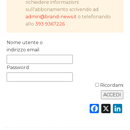
richiedere informazioni
sull'abbonamento scrivendo ad
PREVISIONI/SCENARI
admin@brand-news.it
o telefonando
NORMATIVE
allo
393 9367226
TREND
Nome utente o
indirizzo email
CASE HISTORY
OPINIONI
Password
Ricordami
Faceb
X
L