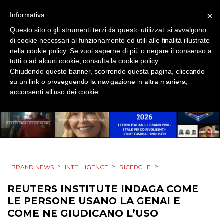
EVENTI
×
Informativa
Questo sito o gli strumenti terzi da questo utilizzati si avvalgono
MOBILE
di cookie necessari al funzionamento ed utili alle finalità illustrate
nella cookie policy. Se vuoi saperne di più o negare il consenso a
PROMOZIONI
tutti o ad alcuni cookie, consulta la
cookie policy
.
Chiudendo questo banner, scorrendo questa pagina, cliccando
su un link o proseguendo la navigazione in altra maniera,
acconsenti all’uso dei cookie.
PRODOTTI
PUNTI VENDITA
CSR
>
>
>
BRAND NEWS
INTELLIGENCE
RICERCHE
STRATEGIE
REUTERS INSTITUTE INDAGA COME
LE PERSONE USANO LA GENAI E
COME NE GIUDICANO L’USO