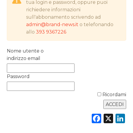
tua login e password, oppure puoi
PREVISIONI/SCENARI
richiedere informazioni
sull'abbonamento scrivendo ad
NORMATIVE
admin@brand-news.it
o telefonando
allo
393 9367226
TREND
CASE HISTORY
Nome utente o
indirizzo email
OPINIONI
Password
Ricordami
Faceb
X
L