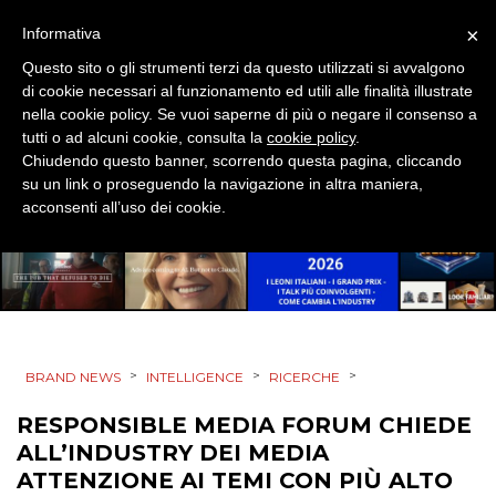
EVENTI
×
Informativa
MOBILE
Questo sito o gli strumenti terzi da questo utilizzati si avvalgono
di cookie necessari al funzionamento ed utili alle finalità illustrate
PROMOZIONI
nella cookie policy. Se vuoi saperne di più o negare il consenso a
tutti o ad alcuni cookie, consulta la
cookie policy
.
Chiudendo questo banner, scorrendo questa pagina, cliccando
su un link o proseguendo la navigazione in altra maniera,
acconsenti all’uso dei cookie.
PRODOTTI
PUNTI VENDITA
CSR
STRATEGIE
>
>
>
BRAND NEWS
INTELLIGENCE
RICERCHE
RESPONSIBLE MEDIA FORUM CHIEDE
ALL’INDUSTRY DEI MEDIA
ATTENZIONE AI TEMI CON PIÙ ALTO
CINEMA