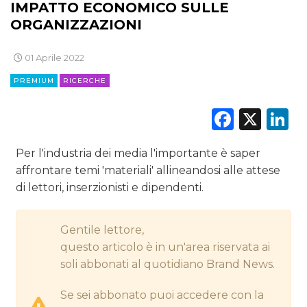
IMPATTO ECONOMICO SULLE
ORGANIZZAZIONI
DIGITALE
EDITORIA
01 Aprile 2022
PREMIUM
RICERCHE
ESTERNA
Faceb
X
L
RADIO / AUDIO
Per l'industria dei media l'importante è saper
TV
affrontare temi 'materiali' allineandosi alle attese
di lettori, inserzionisti e dipendenti.
Gentile lettore,
questo articolo è in un'area riservata ai
DATI
soli abbonati al quotidiano Brand News.
RICERCHE
Se sei abbonato puoi accedere con la