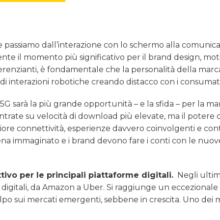
passiamo dall’interazione con lo schermo alla comunic
te il momento più significativo per il brand design, mot
erenzianti, è fondamentale che la personalità della marca 
o di interazioni robotiche creando distacco con i consumat
5G sarà la più grande opportunità – e la sfida – per la ma
ntrate su velocità di download più elevate, ma il potere 
giore connettività, esperienze davvero coinvolgenti e co
ppena immaginato e i brand devono fare i conti con le nuov
ivo per le principali piattaforme digitali.
Negli ultim
 digitali, da Amazon a Uber. Si raggiunge un eccezionale
colpo sui mercati emergenti, sebbene in crescita. Uno dei m