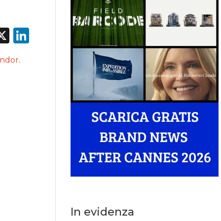
acebook
X
LinkedIn
andor
.
In evidenza