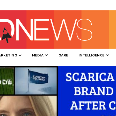
CSR
STRATEGIE
CINEMA
ARKETING
MEDIA
GARE
INTELLIGENCE
DIGITALE
EDITORIA
ESTERNA
RADIO / AUDIO
TV