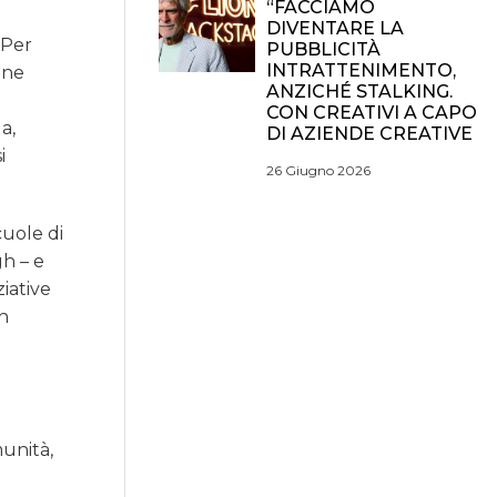
“FACCIAMO
DIVENTARE LA
Per
PUBBLICITÀ
INTRATTENIMENTO,
one
ANZICHÉ STALKING.
CON CREATIVI A CAPO
a,
DI AZIENDE CREATIVE
i
26 Giugno 2026
cuole di
h – e
iative
in
munità,