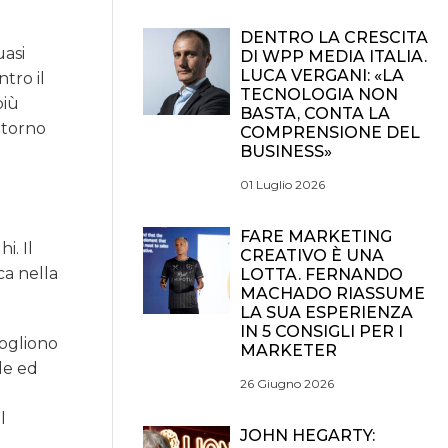
DENTRO LA CRESCITA
uasi
DI WPP MEDIA ITALIA.
LUCA VERGANI: «LA
tro il
TECNOLOGIA NON
più
BASTA, CONTA LA
attorno
COMPRENSIONE DEL
BUSINESS»
01 Luglio 2026
FARE MARKETING
i. Il
CREATIVO È UNA
ca nella
LOTTA. FERNANDO
MACHADO RIASSUME
LA SUA ESPERIENZA
IN 5 CONSIGLI PER I
vogliono
MARKETER
le ed
26 Giugno 2026
l
JOHN HEGARTY: