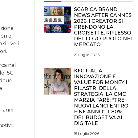
SCARICA BRAND
NEWS AFTER CANNES
2026. I CREATOR SI
PRENDONO LA
azione
CROISETTE, RIFLESSO
ion e
DEL LORO RUOLO NEL
si riveli
MERCATO
ori.
21 Luglio 2026
rca nel
KFC ITALIA:
del 5G
INNOVAZIONE E
ntinue
VALUE FOR MONEY I
PILASTRI DELLA
e
STRATEGIA. LA CMO
MARZIA FARÈ: “TRE
NUOVI LANCI ENTRO
i anni
FINE ANNO”. L’80%
DEL BUDGET VA AL
DIGITALE
otivi
15 Luglio 2026