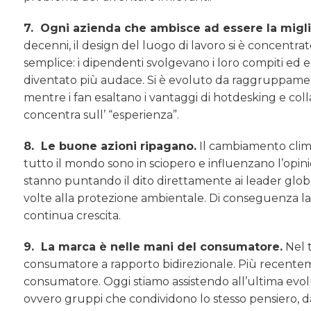
7. Ogni azienda che ambisce ad essere la migli
decenni, il design del luogo di lavoro si è concentrat
semplice: i dipendenti svolgevano i loro compiti ed er
diventato più audace. Si è evoluto da raggruppamenti
mentre i fan esaltano i vantaggi di hotdesking e col
concentra sull’ “esperienza”.
8. Le buone azioni ripagano.
Il cambiamento clima
tutto il mondo sono in sciopero e influenzano l’op
stanno puntando il dito direttamente ai leader globa
volte alla protezione ambientale. Di conseguenza la
continua crescita.
9. La marca è nelle mani del consumatore.
Nel t
consumatore a rapporto bidirezionale. Più recenteme
consumatore. Oggi stiamo assistendo all’ultima evol
ovvero gruppi che condividono lo stesso pensiero, dai