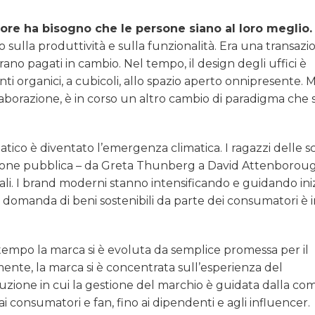
ore ha bisogno che le persone siano al loro meglio.
o sulla produttività e sulla funzionalità. Era una transazi
ano pagati in cambio. Nel tempo, il design degli uffici è
 organici, a cubicoli, allo spazio aperto onnipresente. M
laborazione, è in corso un altro cambio di paradigma che s
tico è diventato l’emergenza climatica. I ragazzi delle s
inione pubblica – da Greta Thunberg a David Attenboroug
li. I brand moderni stanno intensificando e guidando iniz
 domanda di beni sostenibili da parte dei consumatori è 
empo la marca si è evoluta da semplice promessa per il
nte, la marca si è concentrata sull’esperienza del
uzione in cui la gestione del marchio è guidata dalla co
 consumatori e fan, fino ai dipendenti e agli influencer.