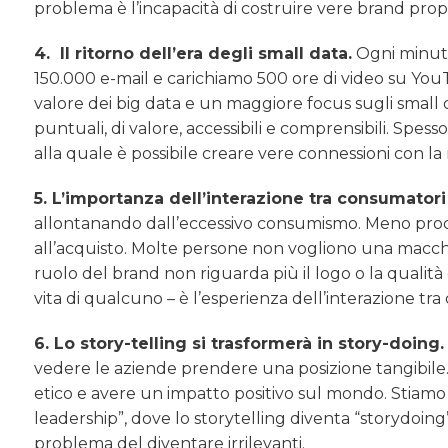
problema è l’incapacità di costruire vere brand propo
4. Il ritorno dell’era degli small data.
Ogni minuto
150.000 e-mail e carichiamo 500 ore di video su YouT
valore dei big data e un maggiore focus sugli small
puntuali, di valore, accessibili e comprensibili. Spes
alla quale è possibile creare vere connessioni con la
5. L’importanza dell’interazione tra consumato
allontanando dall’eccessivo consumismo. Meno prodo
all’acquisto. Molte persone non vogliono una macch
ruolo del brand non riguarda più il logo o la qualità 
vita di qualcuno – è l’esperienza dell’interazione tr
6. Lo story-telling si trasformerà in story-doing.
vedere le aziende prendere una posizione tangibile. 
etico e avere un impatto positivo sul mondo. Stiamo 
leadership”, dove lo storytelling diventa “storydoing”
problema del diventare irrilevanti.