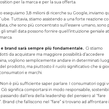
sition per la marca e per la sua offerta.
 eseguiamo 3,8 milioni di ricerche su Google, inviamo q
ube. Tuttavia, stiamo assistendo a una forte reazione con
 data, che sono più concentrato sull’essere umano, sono 
so gli small data possono fornire quell’intuizione geniale 
 marca.
ri e brand sarà sempre più fondamentale.
Ci stiamo
tti da acquistare ma maggiore possibilità d’accedere
ina, vogliono semplicemente andare in determinati luogh
del prodotto, ma piuttosto il ruolo significativo che si gio
a consumatori e marchi.
Non è più sufficiente saper parlare. I consumatori oggi 
Ciò significa comportarsi in modo responsabile, sostenibi
passando dall’era della leadership del pensiero al “fare
. Brand che falliscono nel “fare” si trovano ad affrontare i